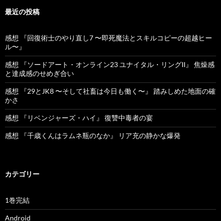
最近の投稿
感想 『回復術士のやり直し7 〜即死魔法とスキルコピーの超越ヒー
ル〜』
感想 『ソードアート・オンライン23 ユナイタル・リングII』 焦燥感
と達成感のせめぎ合い
感想 『29とJK8 〜そして社畜は今日も働く〜』 踏みしめた地面の確
かさ
感想 『リベンジャーズ・ハイ』 復讐中毒者の宴
感想 『千歳くんはラムネ瓶のなか』 リア充の静かな爆発
カテゴリー
1巻完結
Android