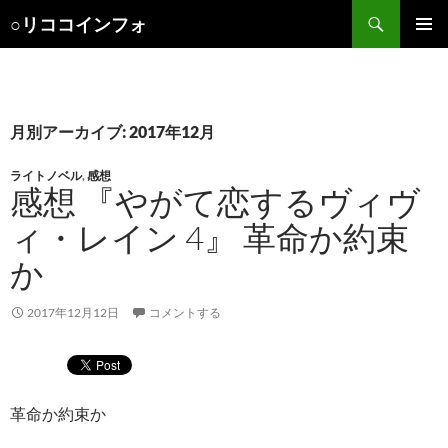
検
○リココインフォ
索
コ
メインメ
ン
ニュー
テ
ン
ツ
月別アーカイブ: 2017年12月
へ
ス
ライトノベル
,
感想
キ
感想 『やがて恋するヴィヴ
ッ
ィ・レイン 4』 革命か約束
プ
か
2017年12月12日
コメントする
革命か約束か