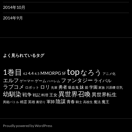
2014年10月
2014年9月
よく見られているタグ
top
1巻目
なろう
MMORPG
4.4
SF
4.5
4.2
アニメ化
ファンタジー
エルフ
ライバル
ゲーム
ゲーマー
ハーレム
ラブコメ
ロリ
勇者
妹
学園
ロボット
吸血鬼
姫
先輩
家族
川原礫
巨乳
幼馴染
異世界召喚
異世界転生
戦争
王女
戦記
料理
陰謀
青春
軍師
魔王
精霊
英雄
魔法
異能バトル
裏切り
騎士
高校生
Proudly powered by WordPress