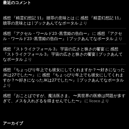
最近のコメント
感想 『精霊幻想記 11』 贖罪の意味とは
に
感想 『精霊幻想記 11』
贖罪の意味とは | ブックあんてなポータル
より
感想 『アクセル・ワールド23 -黒雪姫の告白ー』
に
感想 『アクセ
ル・ワールド23 -黒雪姫の告白ー』 | ブックあんてなポータル
より
感想 『ストライクフォール 3』 宇宙の広さと狭さの饗宴
に
感想
『ストライクフォール 3』 宇宙の広さと狭さの饗宴 | ブックあんて
なポータル
より
感想 『ちょっぴり年上でも彼女にしてくれますか？〜好きになった
JKは27でした〜』
に
感想 『ちょっぴり年上でも彼女にしてくれま
すか？〜好きになったJKは27でした〜』 | ブックあんてなポータル
より
感想 『おことばですが、魔法医さま。 〜異世界の医療は問題が多す
ぎて、メスを入れざるを得ませんでした〜』
に
licoco
より
アーカイブ