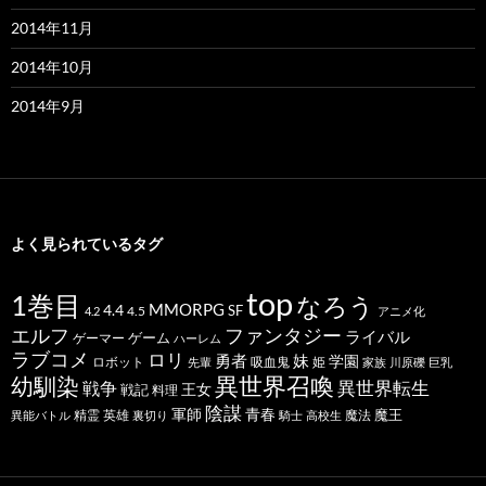
2014年11月
2014年10月
2014年9月
よく見られているタグ
top
1巻目
なろう
MMORPG
4.4
SF
4.5
4.2
アニメ化
ファンタジー
エルフ
ライバル
ゲーム
ゲーマー
ハーレム
ラブコメ
ロリ
勇者
妹
学園
ロボット
吸血鬼
姫
先輩
家族
川原礫
巨乳
幼馴染
異世界召喚
異世界転生
戦争
王女
戦記
料理
陰謀
青春
軍師
魔王
精霊
英雄
魔法
異能バトル
裏切り
騎士
高校生