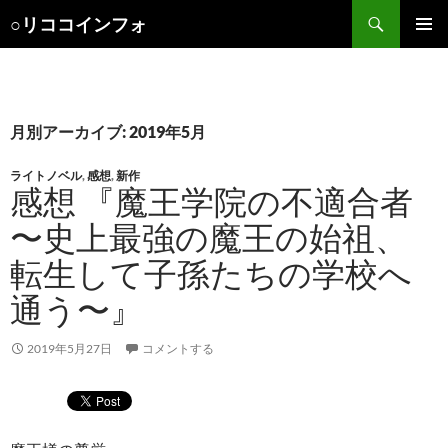
検
○リココインフォ
索
コ
メインメ
ン
ニュー
テ
ン
ツ
月別アーカイブ: 2019年5月
へ
ス
ライトノベル
,
感想
,
新作
キ
感想 『魔王学院の不適合者
ッ
〜史上最強の魔王の始祖、
プ
転生して子孫たちの学校へ
通う〜』
2019年5月27日
コメントする