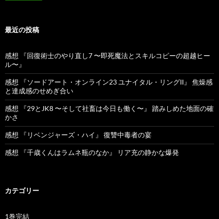
最近の投稿
感想 『回復術士のやり直し7 〜即死魔法とスキルコピーの超越ヒー
ル〜』
感想 『ソードアート・オンライン23 ユナイタル・リングII』 焦燥感
と達成感のせめぎ合い
感想 『29とJK8 〜そして社畜は今日も働く〜』 踏みしめた地面の確
かさ
感想 『リベンジャーズ・ハイ』 復讐中毒者の宴
感想 『千歳くんはラムネ瓶のなか』 リア充の静かな爆発
カテゴリー
1巻完結