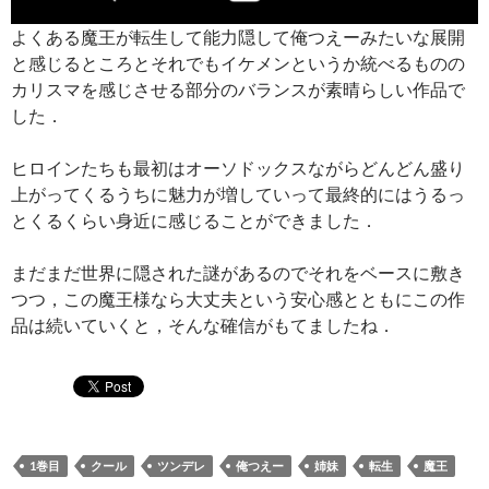
よくある魔王が転生して能力隠して俺つえーみたいな展開
と感じるところとそれでもイケメンというか統べるものの
カリスマを感じさせる部分のバランスが素晴らしい作品で
した．
ヒロインたちも最初はオーソドックスながらどんどん盛り
上がってくるうちに魅力が増していって最終的にはうるっ
とくるくらい身近に感じることができました．
まだまだ世界に隠された謎があるのでそれをベースに敷き
つつ，この魔王様なら大丈夫という安心感とともにこの作
品は続いていくと，そんな確信がもてましたね．
1巻目
クール
ツンデレ
俺つえー
姉妹
転生
魔王