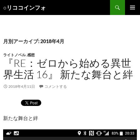
検
○リココインフォ
索
コ
メインメ
ン
ニュー
テ
ン
ツ
月別アーカイブ: 2018年4月
へ
ス
ライトノベル
,
感想
キ
『RE：ゼロから始める異世
ッ
界生活 16』 新たな舞台と絆
プ
2018年4月11日
コメントする
新たな舞台と絆