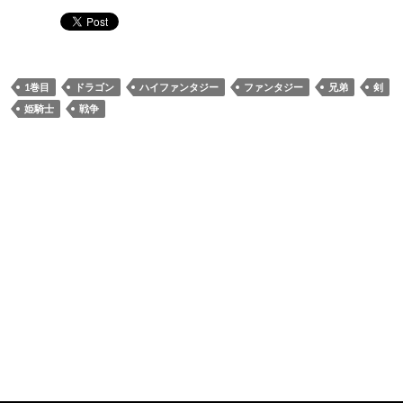
1巻目
ドラゴン
ハイファンタジー
ファンタジー
兄弟
剣
姫騎士
戦争