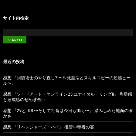
サイト内検索
最近の投稿
感想 『回復術士のやり直し7 〜即死魔法とスキルコピーの超越ヒー
ル〜』
感想 『ソードアート・オンライン23 ユナイタル・リングII』 焦燥感
と達成感のせめぎ合い
感想 『29とJK8 〜そして社畜は今日も働く〜』 踏みしめた地面の確
かさ
感想 『リベンジャーズ・ハイ』 復讐中毒者の宴