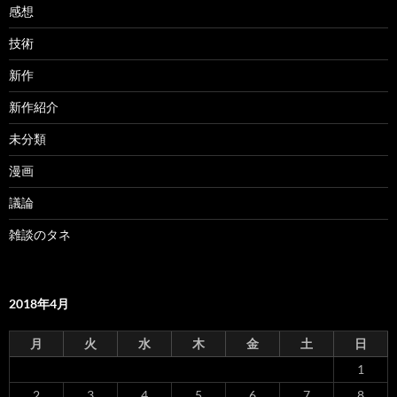
感想
技術
新作
新作紹介
未分類
漫画
議論
雑談のタネ
2018年4月
月
火
水
木
金
土
日
1
2
3
4
5
6
7
8