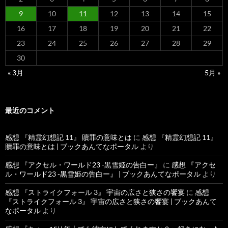
9
10
11
12
13
14
15
16
17
18
19
20
21
22
23
24
25
26
27
28
29
30
« 3月
5月 »
最近のコメント
感想 『精霊幻想記 11』 贖罪の意味とは
に
感想 『精霊幻想記 11』
贖罪の意味とは | ブックあんてなポータル
より
感想 『アクセル・ワールド23 -黒雪姫の告白ー』
に
感想 『アクセ
ル・ワールド23 -黒雪姫の告白ー』 | ブックあんてなポータル
より
感想 『ストライクフォール 3』 宇宙の広さと狭さの饗宴
に
感想
『ストライクフォール 3』 宇宙の広さと狭さの饗宴 | ブックあんて
なポータル
より