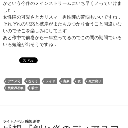
かという今作のメインストリームにいち早くノっていけま
した．
女性陣の可愛さとカリスマ，男性陣の苦悩もいいですね．
それぞれの思惑と彼岸がまたもぶつかり合うこと間違いな
いのでそこを楽しみにしてます．
あと作中で前巻から一年立ってるのでこの間の期間でいろ
いろ短編が出そうですね．
アニメ化
なろう
メイド
富豪
歌
死に戻り
異世界召喚
騎士
ライトノベル
,
感想
,
新作