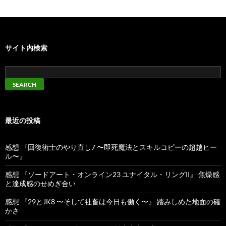
サイト内検索
最近の投稿
感想 『回復術士のやり直し7 〜即死魔法とスキルコピーの超越ヒー
ル〜』
感想 『ソードアート・オンライン23 ユナイタル・リングII』 焦燥感
と達成感のせめぎ合い
感想 『29とJK8 〜そして社畜は今日も働く〜』 踏みしめた地面の確
かさ