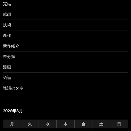
完結
感想
技術
新作
新作紹介
未分類
漫画
議論
雑談のタネ
2026年8月
月
火
水
木
金
土
日