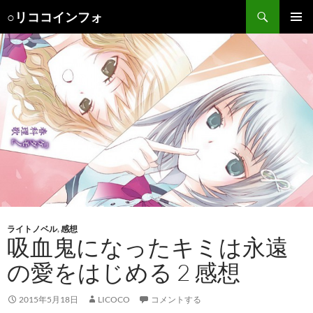
検
○リココインフォ
索
コ
メインメ
ン
ニュー
テ
ン
ツ
へ
ス
キ
ッ
プ
ライトノベル
,
感想
吸血鬼になったキミは永遠
の愛をはじめる 2 感想
2015年5月18日
LICOCO
コメントする