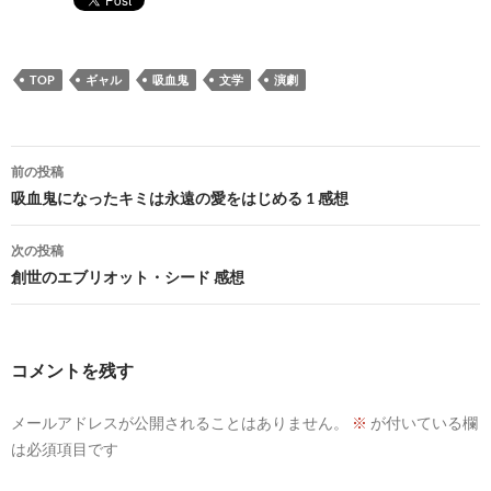
TOP
ギャル
吸血鬼
文学
演劇
投
前の投稿
稿
吸血鬼になったキミは永遠の愛をはじめる 1 感想
ナ
次の投稿
ビ
創世のエブリオット・シード 感想
ゲ
ー
コメントを残す
シ
メールアドレスが公開されることはありません。
※
が付いている欄
ョ
は必須項目です
ン