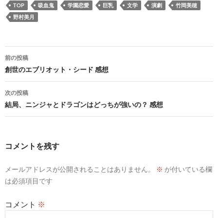
TOP
吸血鬼
学園恋愛
巨乳
文学
演劇
竹岡美穂
野村美月
投
前の投稿
稿
創世のエブリオット・シード 感想
ナ
次の投稿
ビ
結局、ニンジャとドラゴンはどっちが強いの？ 感想
ゲ
ー
コメントを残す
シ
メールアドレスが公開されることはありません。
※
が付いている欄
ョ
は必須項目です
ン
コメント
※