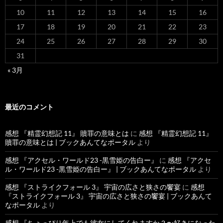
10
11
12
13
14
15
16
17
18
19
20
21
22
23
24
25
26
27
28
29
30
31
« 3月
最近のコメント
感想 『精霊幻想記 11』 贖罪の意味とは
に
感想 『精霊幻想記 11』
贖罪の意味とは | ブックあんてなポータル
より
感想 『アクセル・ワールド23 -黒雪姫の告白ー』
に
感想 『アクセ
ル・ワールド23 -黒雪姫の告白ー』 | ブックあんてなポータル
より
感想 『ストライクフォール 3』 宇宙の広さと狭さの饗宴
に
感想
『ストライクフォール 3』 宇宙の広さと狭さの饗宴 | ブックあんて
なポータル
より
感想 『ちょっぴり年上でも彼女にしてくれますか？〜好きになった