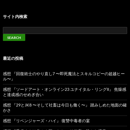
サイト内検索
最近の投稿
感想 『回復術士のやり直し7 〜即死魔法とスキルコピーの超越ヒー
ル〜』
感想 『ソードアート・オンライン23 ユナイタル・リングII』 焦燥感
と達成感のせめぎ合い
感想 『29とJK8 〜そして社畜は今日も働く〜』 踏みしめた地面の確
かさ
感想 『リベンジャーズ・ハイ』 復讐中毒者の宴