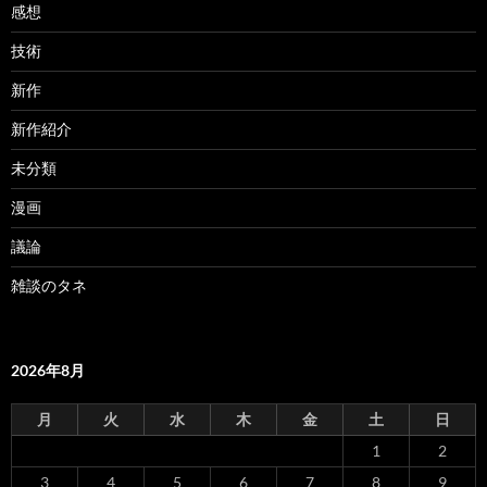
感想
技術
新作
新作紹介
未分類
漫画
議論
雑談のタネ
2026年8月
月
火
水
木
金
土
日
1
2
3
4
5
6
7
8
9