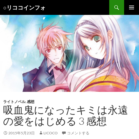
検
○リココインフォ
索
コ
メインメ
ン
ニュー
テ
ン
ツ
へ
ス
キ
ッ
プ
ライトノベル
,
感想
吸血鬼になったキミは永遠
の愛をはじめる 3 感想
2015年5月23日
LICOCO
コメントする