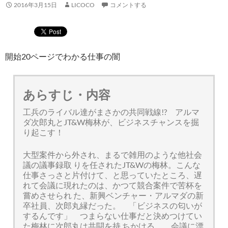
2016年3月15日
LICOCO
コメントする
開始20ページでわかる仕事の闇
あらすじ・内容
工兵のライバル達がまさかの共同戦線!? アルマ
ダ次郎丸とJT&W梅林が、ビジネスチャンスを掘
り起こす！
大型案件から外され、まるで雑用のような他社会
議の議事録取 りを任されたJT&Wの梅林。こんな
仕事さっさと片付けて、と思っていたところ、遅
れて会議に現れたのは、かつて競合案件で苦杯を
嘗めさせられ た、新興ベンチャー・アルマダの新
卒社員、次郎丸縁だった。 「ビジネスの匂いが
するんです」 つまらない仕事だと決めつけてい
た梅林に次郎丸は共闘を持 ちかける。 会議に漂