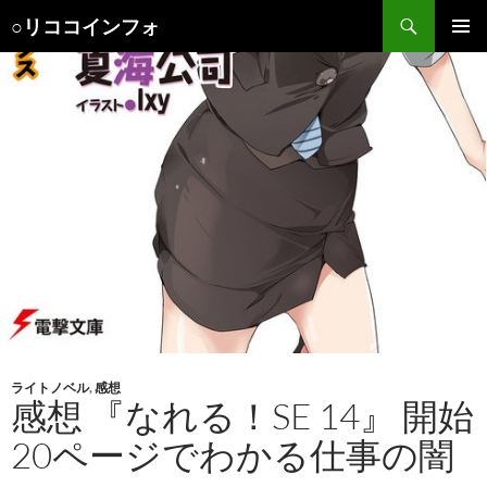
検
○リココインフォ
索
コ
メインメ
ン
ニュー
テ
ン
ツ
へ
ス
キ
ッ
プ
ライトノベル
,
感想
感想 『なれる！SE 14』 開始
20ページでわかる仕事の闇