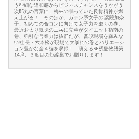
う些細な違和感からビジネスチャンスをうかがう
次郎丸の言葉に、梅林の眠っていた反骨精神が燃
え上がる！ そのほか、ガテン系女子の 薬院加奈
子、初めての合コンに向けて女子力を磨くの巻、
最近お太り気味の工兵に立華がダイエット指南の
巻、強引な営業力は抜群だが、普段現場を顧みな
い社 長・六本松が現場で大暴れの巻とバリエーシ
ョン豊かな全４編を収録！ 萌えるSE残酷物語第
14弾、３度目の短編集でお贈りします！