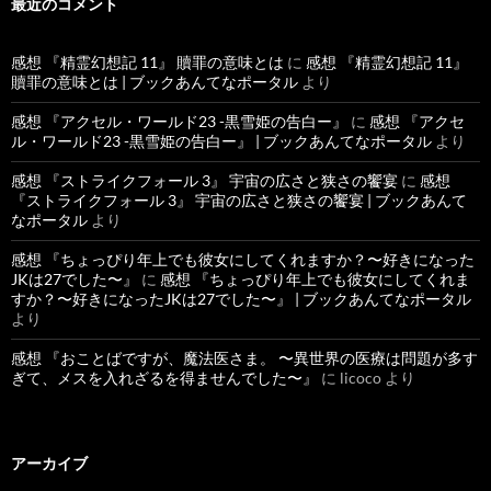
最近のコメント
感想 『精霊幻想記 11』 贖罪の意味とは
に
感想 『精霊幻想記 11』
贖罪の意味とは | ブックあんてなポータル
より
感想 『アクセル・ワールド23 -黒雪姫の告白ー』
に
感想 『アクセ
ル・ワールド23 -黒雪姫の告白ー』 | ブックあんてなポータル
より
感想 『ストライクフォール 3』 宇宙の広さと狭さの饗宴
に
感想
『ストライクフォール 3』 宇宙の広さと狭さの饗宴 | ブックあんて
なポータル
より
感想 『ちょっぴり年上でも彼女にしてくれますか？〜好きになった
JKは27でした〜』
に
感想 『ちょっぴり年上でも彼女にしてくれま
すか？〜好きになったJKは27でした〜』 | ブックあんてなポータル
より
感想 『おことばですが、魔法医さま。 〜異世界の医療は問題が多す
ぎて、メスを入れざるを得ませんでした〜』
に
licoco
より
アーカイブ