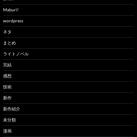
Maburi!
wordpress
ネタ
まとめ
ライトノベル
完結
感想
技術
新作
新作紹介
未分類
漫画