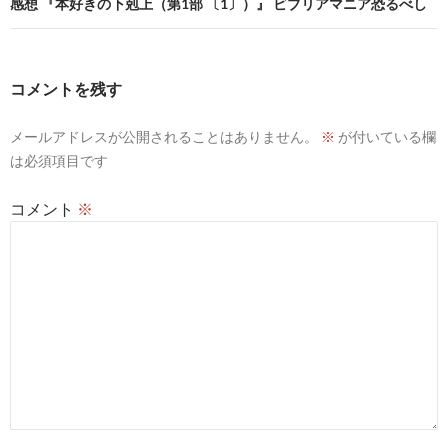
感想 『本好きの下剋上（第1部 〔1〕）』 ビブリアマニア恐るべし
ゲ
ー
シ
コメントを残す
ョ
メールアドレスが公開されることはありません。
※
が付いている欄
ン
は必須項目です
コメント
※