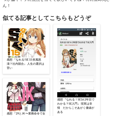
ん！
似てる記事としてこちらもどうぞ
感想 『なれる!SE 15 疾風怒
濤？社内競合』 人生の選択は
苦い
感想 『なれる！SE16 2年目で
わかる？SE入門』 現実は非
情 だからこそあがく価値が
ある
感想 『29とJK 〜業務命令で女