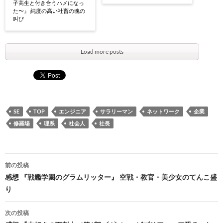
子高生と付き合うハメになっ
た〜』 純度の高い社畜の魂の
叫び
Load more posts
SE
TOP
エンジニア
サラリーマン
ネットワーク
企業
修羅場
理系
社会人
社長
投
前の投稿
稿
感想 『戦艦学園のグラムリッター』 空戦・教官・美少女のてんこ盛
り
ナ
ビ
次の投稿