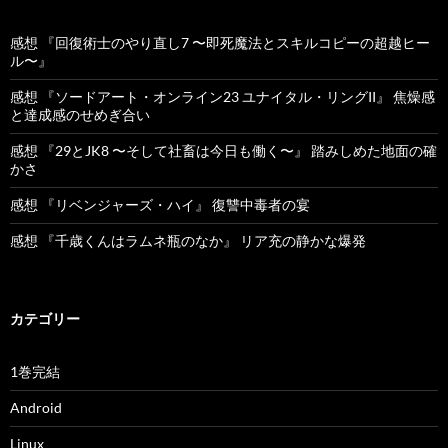
感想 『回復術士のやり直し7 〜即死魔法とスキルコピーの超越ヒー
ル〜』
感想 『ソードアート・オンライン23 ユナイタル・リングII』 焦燥感
と達成感のせめぎ合い
感想 『29とJK8 〜そして社畜は今日も働く〜』 踏みしめた地面の確
かさ
感想 『リベンジャーズ・ハイ』 復讐中毒者の宴
感想 『千歳くんはラムネ瓶のなか』 リア充の静かな爆発
カテゴリー
1巻完結
Android
Linux