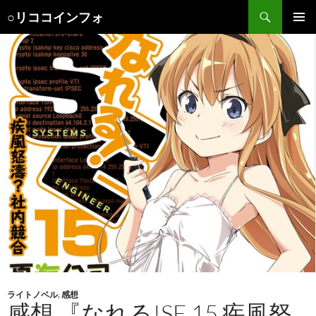
検
○リココインフォ
索
コ
メインメ
ン
ニュー
テ
ン
ツ
へ
ス
キ
ッ
プ
ライトノベル
,
感想
感想 『なれる!SE 15 疾風怒