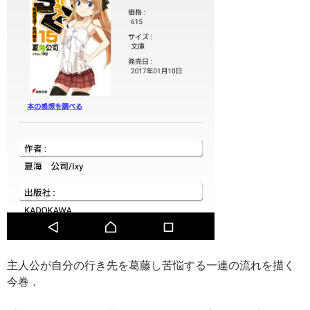
主人公が自分の行き先を葛藤し苦悩する一連の流れを描く
今巻．