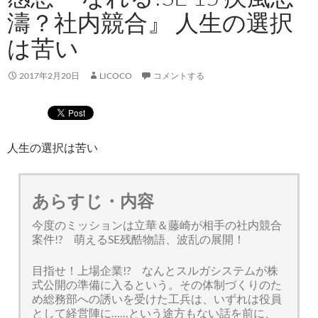
濤？社内競合』 人生の選択
は苦い
2017年2月20日
LICOCO
コメントする
人生の選択は苦い
あらすじ・内容
今度のミッションは立華＆藤崎が相手の社内競合
案件!? 萌えるSE残酷物語、波乱の展開！
目指せ！上場企業!? なんとスルガシステムが株
式公開の準備に入るという。その体制づくりのた
め総務部への誘いを受けた工兵は、いずれは役員
として経営陣に……という途方もない話を前に、