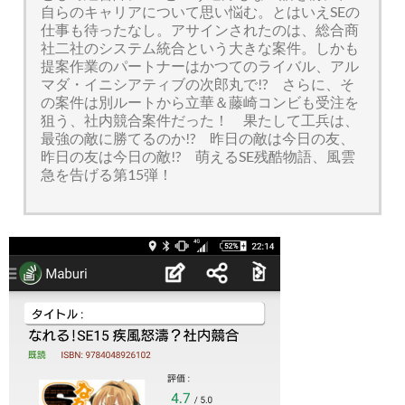
自らのキャリアについて思い悩む。とはいえSEの
仕事も待ったなし。アサインされたのは、総合商
社二社のシステム統合という大きな案件。しかも
提案作業のパートナーはかつてのライバル、アル
マダ・イニシアティブの次郎丸で!? さらに、そ
の案件は別ルートから立華＆藤崎コンビも受注を
狙う、社内競合案件だった！ 果たして工兵は、
最強の敵に勝てるのか!? 昨日の敵は今日の友、
昨日の友は今日の敵!? 萌えるSE残酷物語、風雲
急を告げる第15弾！