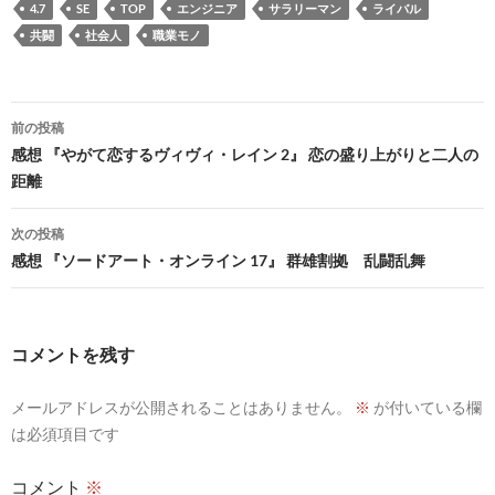
4.7
SE
TOP
エンジニア
サラリーマン
ライバル
共闘
社会人
職業モノ
投
前の投稿
稿
感想 『やがて恋するヴィヴィ・レイン 2』 恋の盛り上がりと二人の
距離
ナ
ビ
次の投稿
感想 『ソードアート・オンライン 17』 群雄割拠 乱闘乱舞
ゲ
ー
シ
コメントを残す
ョ
メールアドレスが公開されることはありません。
※
が付いている欄
ン
は必須項目です
コメント
※