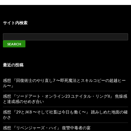
サイト内検索
最近の投稿
感想 『回復術士のやり直し7 〜即死魔法とスキルコピーの超越ヒー
ル〜』
感想 『ソードアート・オンライン23 ユナイタル・リングII』 焦燥感
と達成感のせめぎ合い
感想 『29とJK8 〜そして社畜は今日も働く〜』 踏みしめた地面の確
かさ
感想 『リベンジャーズ・ハイ』 復讐中毒者の宴