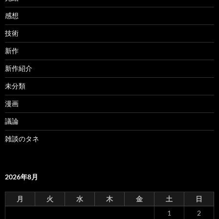
感想
技術
新作
新作紹介
未分類
漫画
議論
雑談のタネ
2026年8月
月
火
水
木
金
土
日
1
2