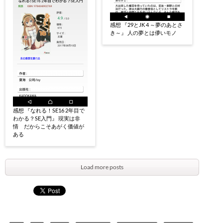
感想 『29とJK 4 ～夢のあとさ
き～』 人の夢とは儚いモノ
感想 『なれる！SE16 2年目で
わかる？SE入門』 現実は非
情 だからこそあがく価値が
ある
Load more posts