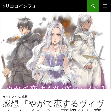
検
○リココインフォ
索
コ
メインメ
ン
ニュー
テ
ン
ツ
へ
ス
キ
ッ
プ
ライトノベル
,
感想
感想 『やがて恋するヴィヴ