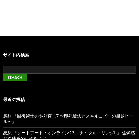
サイト内検索
最近の投稿
感想 『回復術士のやり直し7 〜即死魔法とスキルコピーの超越ヒー
ル〜』
感想 『ソードアート・オンライン23 ユナイタル・リングII』 焦燥感
と達成感のせめぎ合い