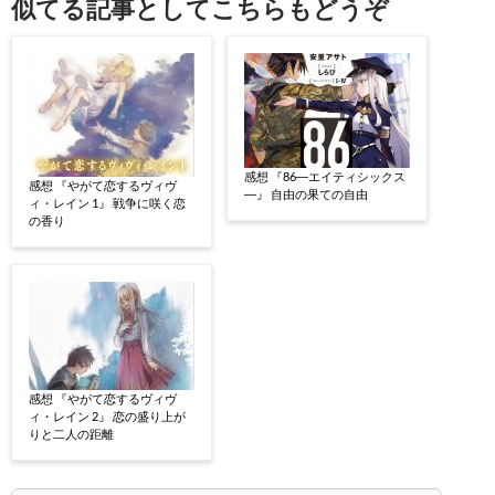
似てる記事としてこちらもどうぞ
感想 『86―エイティシックス
感想 『やがて恋するヴィヴ
―』 自由の果ての自由
ィ・レイン 1』 戦争に咲く恋
の香り
感想 『やがて恋するヴィヴ
ィ・レイン 2』 恋の盛り上が
りと二人の距離