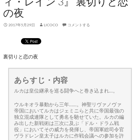
ィ・レイン 3』 裏切りと恋
の夜
2017年5月29日
LICOCO
コメントする
裏切りと恋の夜
あらすじ・内容
ルカは皇位継承を巡る闘争へと巻き込まれ…。
ウルキオラ暴動から三年……。神聖リヴァノヴァ
帝国においてルカはジェミニらと共に帝国最強の
独立混成連隊として勇名を馳せていた。ルカの編
み出した新戦術は三次に及ぶ「ドル・ドラム戦
役」においてその威力を発揮し、帝国軍総司令官
ヴラドレン皇太子はルカに作戦会議への参加を許