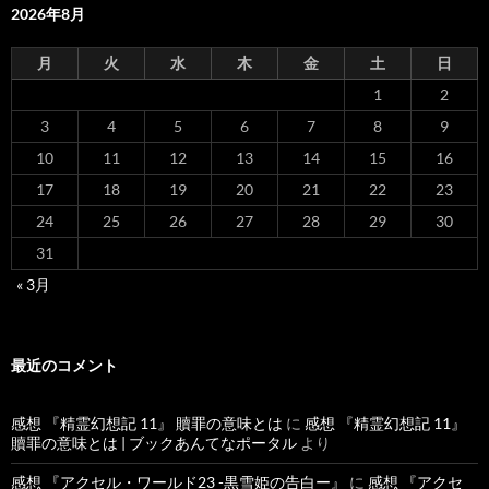
2026年8月
月
火
水
木
金
土
日
1
2
3
4
5
6
7
8
9
10
11
12
13
14
15
16
17
18
19
20
21
22
23
24
25
26
27
28
29
30
31
« 3月
最近のコメント
感想 『精霊幻想記 11』 贖罪の意味とは
に
感想 『精霊幻想記 11』
贖罪の意味とは | ブックあんてなポータル
より
感想 『アクセル・ワールド23 -黒雪姫の告白ー』
に
感想 『アクセ