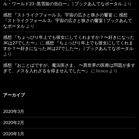
ル・ワールド23 -黒雪姫の告白ー』 | ブックあんてなポータル
より
感想 『ストライクフォール 3』 宇宙の広さと狭さの饗宴
に
感想
『ストライクフォール 3』 宇宙の広さと狭さの饗宴 | ブックあんて
なポータル
より
感想 『ちょっぴり年上でも彼女にしてくれますか？〜好きになった
JKは27でした〜』
に
感想 『ちょっぴり年上でも彼女にしてくれま
すか？〜好きになったJKは27でした〜』 | ブックあんてなポータル
より
感想 『おことばですが、魔法医さま。 〜異世界の医療は問題が多す
ぎて、メスを入れざるを得ませんでした〜』
に
licoco
より
アーカイブ
2020年3月
2020年2月
2020年1月