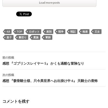
Load more posts
4.8
TOP
ロボット
差別
戦争
戦記
格差
王女
皇子
裏切り
貴族
軍師
投
前の投稿
稿
感想 『ゴブリンスレイヤー 5』 かくも過酷な冒険なり
ナ
次の投稿
ビ
感想 『骸骨騎士様、只今異世界へお出掛け中 6』 天騎士の畏怖
ゲ
ー
コメントを残す
シ