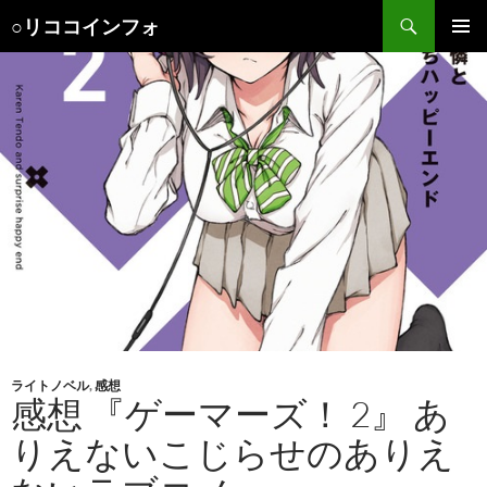
検
○リココインフォ
索
コ
メインメ
ン
ニュー
テ
ン
ツ
へ
ス
キ
ッ
プ
ライトノベル
,
感想
感想 『ゲーマーズ！ 2』 あ
りえないこじらせのありえ