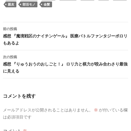
親友
部活モノ
金髪
投
前の投稿
稿
感想 『魔境戦区のナイチンゲール』 医療バトルファンタジーポロリ
もあるよ
ナ
ビ
次の投稿
感想 『りゅうおうのおしごと！』 ロリ力と棋力が咬み合わさり最強
ゲ
に見える
ー
シ
コメントを残す
ョ
ン
メールアドレスが公開されることはありません。
※
が付いている欄
は必須項目です
コメント
※