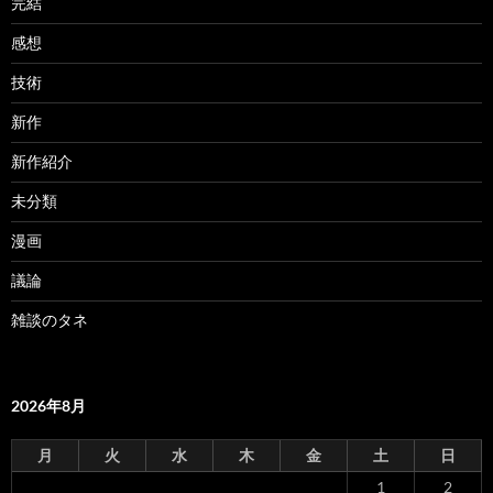
完結
感想
技術
新作
新作紹介
未分類
漫画
議論
雑談のタネ
2026年8月
月
火
水
木
金
土
日
1
2