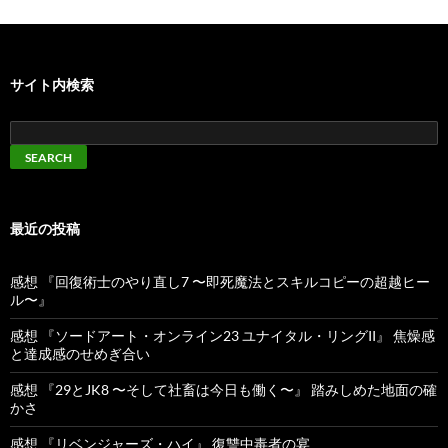
サイト内検索
最近の投稿
感想 『回復術士のやり直し7 〜即死魔法とスキルコピーの超越ヒー
ル〜』
感想 『ソードアート・オンライン23 ユナイタル・リングII』 焦燥感
と達成感のせめぎ合い
感想 『29とJK8 〜そして社畜は今日も働く〜』 踏みしめた地面の確
かさ
感想 『リベンジャーズ・ハイ』 復讐中毒者の宴