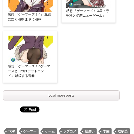
感想 『ゲーマーズ！ 3 星ノ守
感想 『ゲーマーズ！ 4』 混線
千秋と初恋ニューゲーム』
に次ぐ混線 まさに混戦
感想 『ゲーマーズ！7 ゲーマ
ーズと口づけデッドエン
ド』 錯綜する青春
Load more posts
TOP
ゲーマー
ゲーム
ラブコメ
勘違い
学園
幼馴染