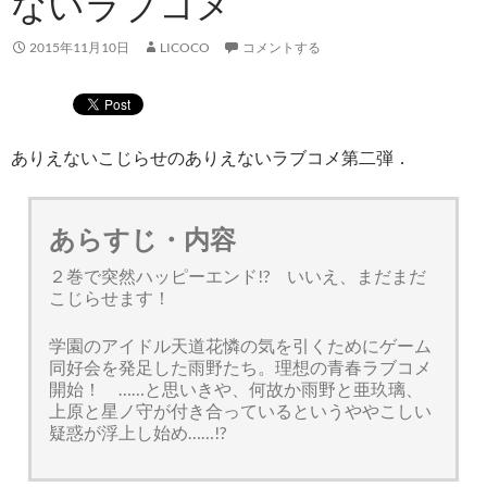
ないラブコメ
2015年11月10日
LICOCO
コメントする
ありえないこじらせのありえないラブコメ第二弾．
あらすじ・内容
２巻で突然ハッピーエンド!? いいえ、まだまだ
こじらせます！
学園のアイドル天道花憐の気を引くためにゲーム
同好会を発足した雨野たち。理想の青春ラブコメ
開始！ ……と思いきや、何故か雨野と亜玖璃、
上原と星ノ守が付き合っているというややこしい
疑惑が浮上し始め……!?