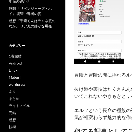
地面の確かさ
感想 『リベンジャーズ・ハ
イ』 復讐中毒者の宴
感想 『千歳くんはラムネ瓶の
なか』 リア充の静かな爆発
カテゴリー
1巻完結
Android
Linux
冒険と冒険の間に揺れるル
Maburi!
wordpress
抜け道や裏技はたくさんあ
ネタ
いてこれないやきもきと，
まとめ
ライトノベル
エルフという長命の種族の
完結
気が相変わらず魅力的な作
感想
技術
似てる記事として