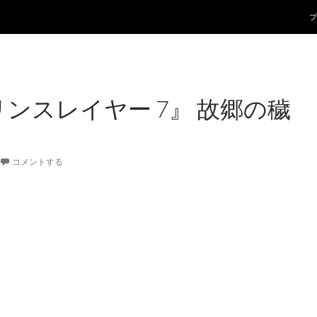
コ
プ
リンスレイヤー 7』 故郷の穢
コメントする