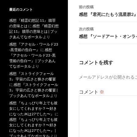
投
前の投稿
最近のコメント
稿
感想 『君死にたもう流星群2
感想 『精霊幻想記 11』 贖罪
ナ
の意味とは
に
感想 『精霊幻想
次の投稿
記 11』 贖罪の意味とは | ブッ
ビ
感想 『ソードアート・オンラ
クあんてなポータル
より
感想 『アクセル・ワールド23
ゲ
-黒雪姫の告白ー』
に
感想
『アクセル・ワールド23 -黒
ー
雪姫の告白ー』 | ブックあん
コメントを残す
てなポータル
より
シ
感想 『ストライクフォール
メールアドレスが公開される
ョ
3』 宇宙の広さと狭さの饗宴
に
感想 『ストライクフォール
ン
3』 宇宙の広さと狭さの饗宴 |
コメント
※
ブックあんてなポータル
より
感想 『ちょっぴり年上でも彼
女にしてくれますか？〜好き
になったJKは27でした〜』
に
感想 『ちょっぴり年上でも彼
女にしてくれますか？〜好き
になったJKは27でした〜』 |
ブックあんてなポータル
より