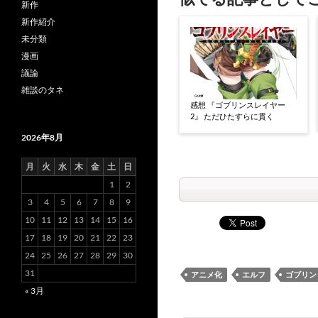
新作
新作紹介
未分類
漫画
議論
雑談のタネ
感想 『ゴブリンスレイヤー
2』 ただひたすらに貫く
2026年8月
月
火
水
木
金
土
日
1
2
3
4
5
6
7
8
9
10
11
12
13
14
15
16
17
18
19
20
21
22
23
24
25
26
27
28
29
30
31
アニメ化
エルフ
ゴブリン
« 3月