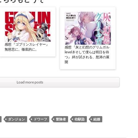
感想 『ゴブリンスレイヤー』
感想 『灰と幻想のグリムガル
無慈悲に。徹底的に。
level.8 そして僕らは明日を待
つ』 絆が試される、怒涛の展
開
Load more posts
ダンジョン
ドワーフ
冒険者
幼馴染
結婚