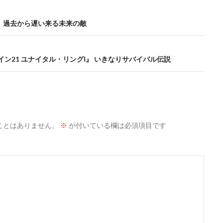
』 過去から遅い来る未来の敵
イン21 ユナイタル・リングI』 いきなりサバイバル伝説
ことはありません。
※
が付いている欄は必須項目です