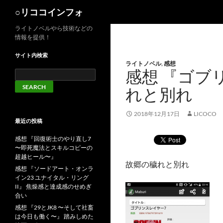
検
○リココインフォ
索
ライトノベルやら技術などの
情報を提供！
サイト内検索
ライトノベル
,
感想
感想 『ゴブ
れと別れ
2018年12月17日
LICOCO
最近の投稿
感想 『回復術士のやり直し7
〜即死魔法とスキルコピーの
超越ヒール〜』
故郷の穢れと別れ
感想 『ソードアート・オンラ
イン23 ユナイタル・リング
II』 焦燥感と達成感のせめぎ
合い
感想 『29とJK8 〜そして社畜
は今日も働く〜』 踏みしめた