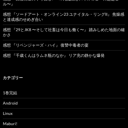
ル〜』
感想 『ソードアート・オンライン23 ユナイタル・リングII』 焦燥感
と達成感のせめぎ合い
感想 『29とJK8 〜そして社畜は今日も働く〜』 踏みしめた地面の確
かさ
感想 『リベンジャーズ・ハイ』 復讐中毒者の宴
感想 『千歳くんはラムネ瓶のなか』 リア充の静かな爆発
カテゴリー
1巻完結
Android
Linux
Maburi!