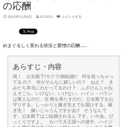
の応酬
2015年11月6日
LICOCO
コメントする
めまぐるしく変わる状況と愛憎の応酬……
あらすじ・内容
祝！ 公女殿下(サクラ)御結婚!! 何を祝っちゃっ
てる の？ 何がそんなに嬉しいの？ ねえ？ き
みたち本当にわかってるわけ？ ふざけんじゃね
えぞこら。いけない、いけない。ハイジ・バラン
は軍人なのだ。任 務を果たすのだ。公女殿下をお
守りする。しっかりと嫁ぎ先までお届けする。嫁
ぎ先！ 嫁いじゃうんですかあ!? そうなんで
す。公女殿下はご結婚されるん です。いやあ。び
っくりですよ。 カバラ大王国への道中、ハイジ