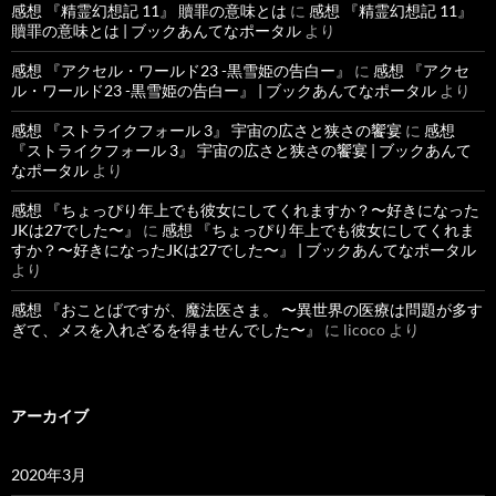
感想 『精霊幻想記 11』 贖罪の意味とは
に
感想 『精霊幻想記 11』
贖罪の意味とは | ブックあんてなポータル
より
感想 『アクセル・ワールド23 -黒雪姫の告白ー』
に
感想 『アクセ
ル・ワールド23 -黒雪姫の告白ー』 | ブックあんてなポータル
より
感想 『ストライクフォール 3』 宇宙の広さと狭さの饗宴
に
感想
『ストライクフォール 3』 宇宙の広さと狭さの饗宴 | ブックあんて
なポータル
より
感想 『ちょっぴり年上でも彼女にしてくれますか？〜好きになった
JKは27でした〜』
に
感想 『ちょっぴり年上でも彼女にしてくれま
すか？〜好きになったJKは27でした〜』 | ブックあんてなポータル
より
感想 『おことばですが、魔法医さま。 〜異世界の医療は問題が多す
ぎて、メスを入れざるを得ませんでした〜』
に
licoco
より
アーカイブ
2020年3月