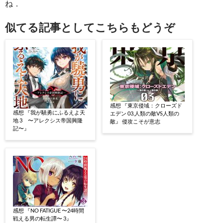
ね．
似てる記事としてこちらもどうぞ
感想 『東京侵域：クローズド
感想 『我が驍勇にふるえよ天
エデン 03.人類の敵VS人類の
地 3 〜アレクシス帝国興隆
敵』 侵攻こそが意志
記〜』
感想 『NO FATIGUE 〜24時間
戦える男の転生譚〜 3』