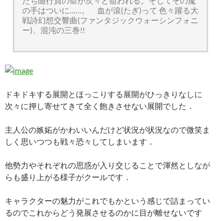
たち随行員の命が次々と狙われる。そしてその魔
の手はついに……。 血が滾(たぎ)って 色々躍る大
戦詩幻想交響曲(ファンタジックウォーシンフォニ
ー)、混沌の三巻!!
ドキドキする展開とほっこりする展開がひっきりなしに
次々に押し寄せてきて全く飽きさせない展開でした．
主人公の嫉妬がかわいいんだけど状況が状況なので微笑ま
しく思いつつも戦々恐々してしまいます．
他勢力やそれぞれの思惑が入り交じることで渾然としなが
らも盛り上がる様子がクールです．
キャラクターの魅力がこれでもかという感じで詰まってい
るのでこれからどう発展させるのかに目が離せないです