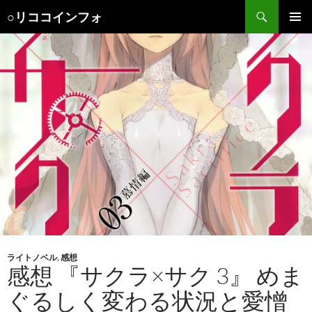
検
○リココインフォ
索
コ
メインメ
ン
ニュー
テ
ン
ツ
へ
ス
キ
ッ
プ
ライトノベル
,
感想
感想 『サクラ×サク 3』 めま
ぐるしく変わる状況と愛憎