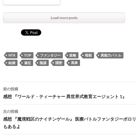
Load more posts
NTR
TOP
ファンタジー
政略
暗殺
異能力バトル
結婚
遠征
陰謀
隠密
馬車
投
前の投稿
稿
感想 『ワールド・ティーチャー 異世界式教育エージェント 1』
ナ
次の投稿
ビ
感想 『魔境戦区のナイチンゲール』 医療バトルファンタジーポロリ
もあるよ
ゲ