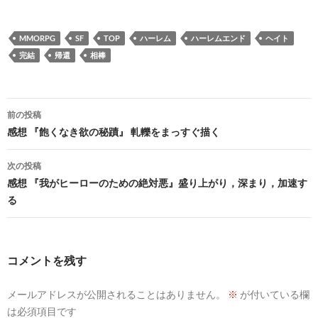
MMORPG
SF
TOP
ハーレム
ハーレムエンド
ヘイト
完結
帰還
相棒
投
前の投稿
稿
感想 『飽くなき欲の秘蹟』 軋轢をまっすぐ描く
ナ
次の投稿
ビ
感想 『我がヒーローのための絶対悪』盛り上がり，深まり，加速す
る
ゲ
ー
シ
コメントを残す
ョ
メールアドレスが公開されることはありません。
※
が付いている欄
ン
は必須項目です