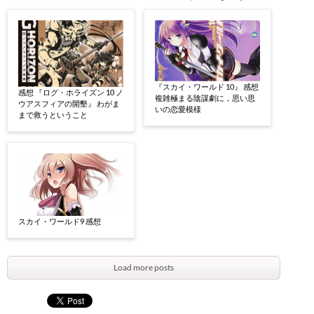
『スカイ・ワールド 10』 感想
感想 『ログ・ホライズン 10 ノ
複雑極まる陰謀劇に，思い思
ウアスフィアの開墾』 わがま
いの恋愛模様
まで救うということ
スカイ・ワールド9 感想
Load more posts