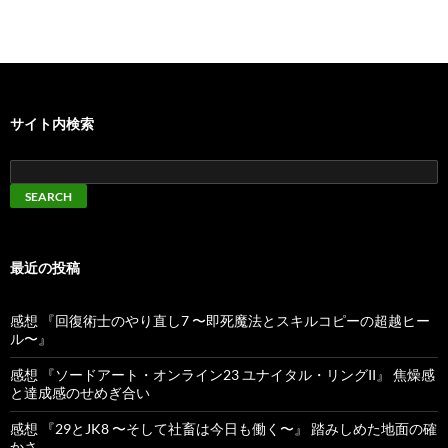
サイト内検索
最近の投稿
感想 『回復術士のやり直し7 〜即死魔法とスキルコピーの超越ヒー
ル〜』
感想 『ソードアート・オンライン23 ユナイタル・リングII』 焦燥感
と達成感のせめぎ合い
感想 『29とJK8 〜そして社畜は今日も働く〜』 踏みしめた地面の確
かさ