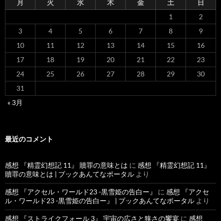
月
火
水
木
金
土
日
1
2
3
4
5
6
7
8
9
10
11
12
13
14
15
16
17
18
19
20
21
22
23
24
25
26
27
28
29
30
31
« 3月
最近のコメント
感想 『精霊幻想記 11』 贖罪の意味とは
に
感想 『精霊幻想記 11』
贖罪の意味とは | ブックあんてなポータル
より
感想 『アクセル・ワールド23 -黒雪姫の告白ー』
に
感想 『アクセ
ル・ワールド23 -黒雪姫の告白ー』 | ブックあんてなポータル
より
感想 『ストライクフォール 3』 宇宙の広さと狭さの饗宴
に
感想