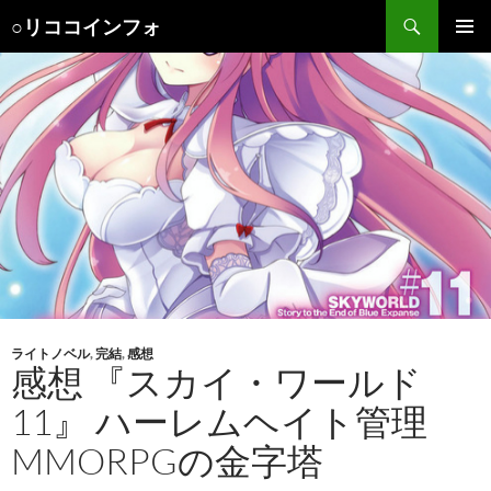
検
○リココインフォ
索
コ
メインメ
ン
ニュー
テ
ン
ツ
へ
ス
キ
ッ
プ
ライトノベル
,
完結
,
感想
感想 『スカイ・ワールド
11』 ハーレムヘイト管理
MMORPGの金字塔