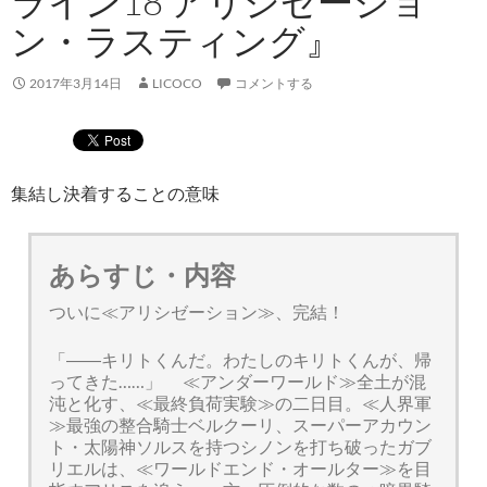
ライン18 アリシゼーショ
ン・ラスティング』
2017年3月14日
LICOCO
コメントする
集結し決着することの意味
あらすじ・内容
ついに≪アリシゼーション≫、完結！
「――キリトくんだ。わたしのキリトくんが、帰
ってきた……」 ≪アンダーワールド≫全土が混
沌と化す、≪最終負荷実験≫の二日目。≪人界軍
≫最強の整合騎士ベルクーリ、スーパーアカウン
ト・太陽神ソルスを持つシノンを打ち破ったガブ
リエルは、≪ワールドエンド・オールター≫を目