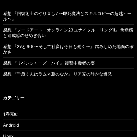
感想 『回復術士のやり直し7 〜即死魔法とスキルコピーの超越ヒー
ル〜』
感想 『ソードアート・オンライン23 ユナイタル・リングII』 焦燥感
と達成感のせめぎ合い
感想 『29とJK8 〜そして社畜は今日も働く〜』 踏みしめた地面の確
かさ
感想 『リベンジャーズ・ハイ』 復讐中毒者の宴
感想 『千歳くんはラムネ瓶のなか』 リア充の静かな爆発
カテゴリー
1巻完結
Android
Linux