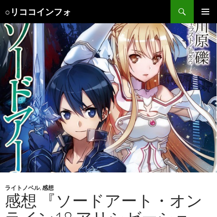
検
○リココインフォ
索
コ
メインメ
ン
ニュー
テ
ン
ツ
へ
ス
キ
ッ
プ
ライトノベル
,
感想
感想 『ソードアート・オン