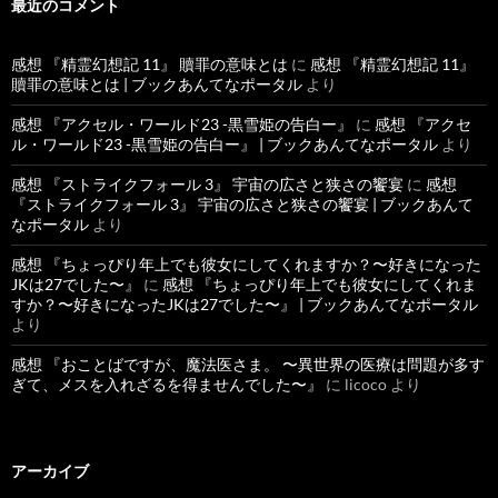
最近のコメント
感想 『精霊幻想記 11』 贖罪の意味とは
に
感想 『精霊幻想記 11』
贖罪の意味とは | ブックあんてなポータル
より
感想 『アクセル・ワールド23 -黒雪姫の告白ー』
に
感想 『アクセ
ル・ワールド23 -黒雪姫の告白ー』 | ブックあんてなポータル
より
感想 『ストライクフォール 3』 宇宙の広さと狭さの饗宴
に
感想
『ストライクフォール 3』 宇宙の広さと狭さの饗宴 | ブックあんて
なポータル
より
感想 『ちょっぴり年上でも彼女にしてくれますか？〜好きになった
JKは27でした〜』
に
感想 『ちょっぴり年上でも彼女にしてくれま
すか？〜好きになったJKは27でした〜』 | ブックあんてなポータル
より
感想 『おことばですが、魔法医さま。 〜異世界の医療は問題が多す
ぎて、メスを入れざるを得ませんでした〜』
に
licoco
より
アーカイブ