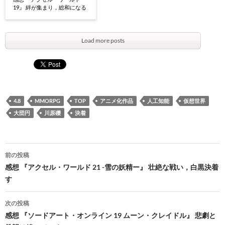
19』 絆が集まり，総和になる
Load more posts
4.8
MMORPG
TOP
アニメ化作品
人工知能
仮想世界
大団円
川原礫
決着
投
前の投稿
稿
感想 『アクセル・ワールド 21 -雪の妖精ー』 壮絶な戦い，白黒決着
す
ナ
ビ
次の投稿
感想 『ソードアート・オンライン 19 ムーン・クレイドル』 悲劇と
ゲ