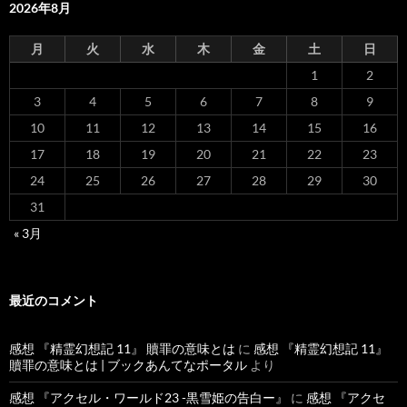
2026年8月
月
火
水
木
金
土
日
1
2
3
4
5
6
7
8
9
10
11
12
13
14
15
16
17
18
19
20
21
22
23
24
25
26
27
28
29
30
31
« 3月
最近のコメント
感想 『精霊幻想記 11』 贖罪の意味とは
に
感想 『精霊幻想記 11』
贖罪の意味とは | ブックあんてなポータル
より
感想 『アクセル・ワールド23 -黒雪姫の告白ー』
に
感想 『アクセ