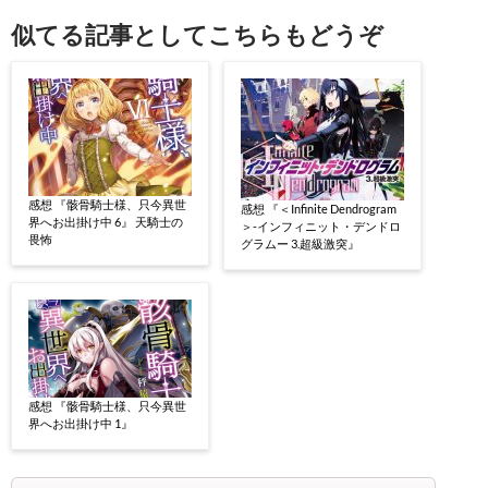
似てる記事としてこちらもどうぞ
感想 『骸骨騎士様、只今異世
感想 『＜Infinite Dendrogram
界へお出掛け中 6』 天騎士の
＞-インフィニット・デンドロ
畏怖
グラムー 3.超級激突』
感想 『骸骨騎士様、只今異世
界へお出掛け中 1』