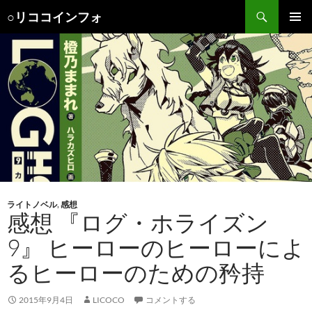
検
○リココインフォ
索
コ
メインメ
ン
ニュー
テ
ン
ツ
へ
ス
キ
ッ
プ
ライトノベル
,
感想
感想 『ログ・ホライズン
9』 ヒーローのヒーローによ
るヒーローのための矜持
2015年9月4日
LICOCO
コメントする