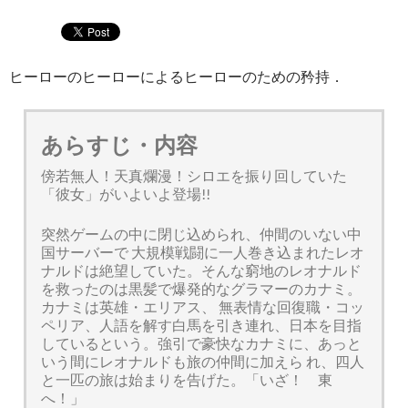
ヒーローのヒーローによるヒーローのための矜持．
あらすじ・内容
傍若無人！天真爛漫！シロエを振り回していた
「彼女」がいよいよ登場!!
突然ゲームの中に閉じ込められ、仲間のいない中
国サーバーで 大規模戦闘に一人巻き込まれたレオ
ナルドは絶望していた。そんな窮地のレオナルド
を救ったのは黒髪で爆発的なグラマーのカナミ。
カナミは英雄・エリアス、 無表情な回復職・コッ
ペリア、人語を解す白馬を引き連れ、日本を目指
しているという。強引で豪快なカナミに、あっと
いう間にレオナルドも旅の仲間に加えら れ、四人
と一匹の旅は始まりを告げた。「いざ！ 東
へ！」