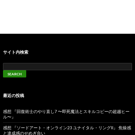
サイト内検索
最近の投稿
感想 『回復術士のやり直し7 〜即死魔法とスキルコピーの超越ヒー
ル〜』
感想 『ソードアート・オンライン23 ユナイタル・リングII』 焦燥感
と達成感のせめぎ合い