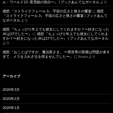
ル・ワールド23 -黒雪姫の告白ー』 | ブックあんてなポータル
より
感想 『ストライクフォール 3』 宇宙の広さと狭さの饗宴
に
感想
『ストライクフォール 3』 宇宙の広さと狭さの饗宴 | ブックあんて
なポータル
より
感想 『ちょっぴり年上でも彼女にしてくれますか？〜好きになった
JKは27でした〜』
に
感想 『ちょっぴり年上でも彼女にしてくれま
すか？〜好きになったJKは27でした〜』 | ブックあんてなポータル
より
感想 『おことばですが、魔法医さま。 〜異世界の医療は問題が多す
ぎて、メスを入れざるを得ませんでした〜』
に
licoco
より
アーカイブ
2020年3月
2020年2月
2020年1月