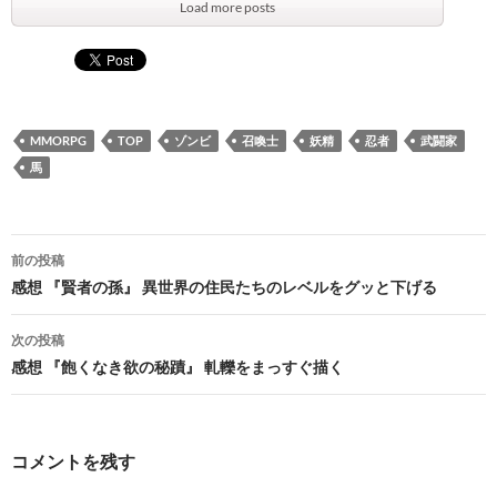
Load more posts
MMORPG
TOP
ゾンビ
召喚士
妖精
忍者
武闘家
馬
投
前の投稿
稿
感想 『賢者の孫』 異世界の住民たちのレベルをグッと下げる
ナ
次の投稿
ビ
感想 『飽くなき欲の秘蹟』 軋轢をまっすぐ描く
ゲ
ー
コメントを残す
シ