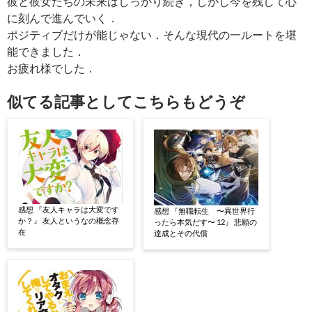
彼と彼女たちの未来はしっかり続き，しかし今を残して心
に刻んで進んでいく．
ポジティブだけが能じゃない．そんな現代の一ルートを堪
能できました．
お疲れ様でした．
似てる記事としてこちらもどうぞ
感想 『友人キャラは大変です
感想 『無職転生 〜異世界行
か？』 友人というなの概念存
ったら本気だす〜 12』 悲願の
在
達成とその代償