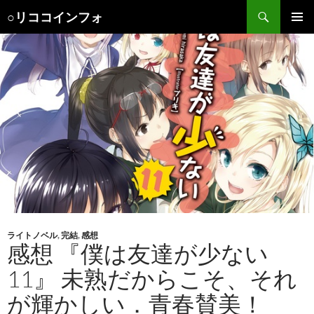
検
○リココインフォ
索
コ
メインメ
ン
ニュー
テ
ン
ツ
へ
ス
キ
ッ
プ
ライトノベル
,
完結
,
感想
感想 『僕は友達が少ない
11』 未熟だからこそ、それ
が輝かしい．青春賛美！