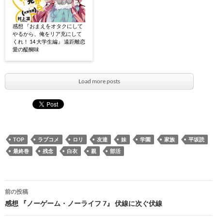
感想 『おまえをオタクにして
やるから、俺をリア充にして
くれ！ 14 大学生編』 遠距離恋
愛の醍醐味
Load more posts
TOP
ラブコメ
ロリ
友達
妹
学園
家族
平坂読
最終巻
残念
白衣
親
部活
投
前の投稿
稿
感想 『ノーゲーム・ノーライフ 7』 伏線に次ぐ伏線