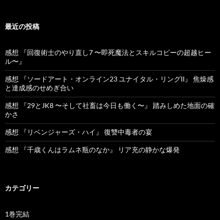
最近の投稿
感想 『回復術士のやり直し7 〜即死魔法とスキルコピーの超越ヒー
ル〜』
感想 『ソードアート・オンライン23 ユナイタル・リングII』 焦燥感
と達成感のせめぎ合い
感想 『29とJK8 〜そして社畜は今日も働く〜』 踏みしめた地面の確
かさ
感想 『リベンジャーズ・ハイ』 復讐中毒者の宴
感想 『千歳くんはラムネ瓶のなか』 リア充の静かな爆発
カテゴリー
1巻完結