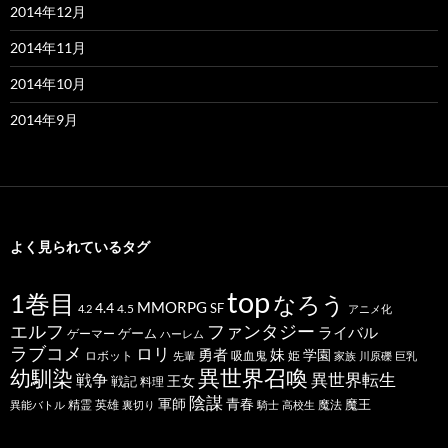
2014年12月
2014年11月
2014年10月
2014年9月
よく見られているタグ
top
1巻目
なろう
MMORPG
4.4
SF
4.5
4.2
アニメ化
ファンタジー
エルフ
ライバル
ゲーム
ゲーマー
ハーレム
ラブコメ
ロリ
勇者
妹
学園
ロボット
吸血鬼
姫
先輩
家族
川原礫
巨乳
幼馴染
異世界召喚
異世界転生
戦争
王女
戦記
料理
陰謀
青春
軍師
魔王
精霊
英雄
魔法
異能バトル
裏切り
騎士
高校生