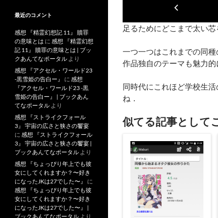
最近のコメント
足るためにどこまで太い芯
感想 『精霊幻想記 11』 贖罪
の意味とは
に
感想 『精霊幻想
記 11』 贖罪の意味とは | ブッ
一つ一つはこれまでの同種
クあんてなポータル
より
作品独自のテーマも魅力的
感想 『アクセル・ワールド23
-黒雪姫の告白ー』
に
感想
同時代にこれほど学校生活
『アクセル・ワールド23 -黒
雪姫の告白ー』 | ブックあん
ね．
てなポータル
より
感想 『ストライクフォール
似てる記事として
3』 宇宙の広さと狭さの饗宴
に
感想 『ストライクフォール
3』 宇宙の広さと狭さの饗宴 |
ブックあんてなポータル
より
感想 『ちょっぴり年上でも彼
女にしてくれますか？〜好き
になったJKは27でした〜』
に
感想 『ちょっぴり年上でも彼
女にしてくれますか？〜好き
になったJKは27でした〜』 |
ブックあんてなポータル
より