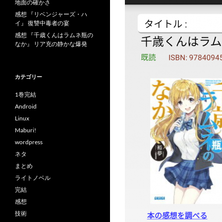
地面の確かさ
感想 『リベンジャーズ・ハ
イ』 復讐中毒者の宴
感想 『千歳くんはラムネ瓶の
なか』 リア充の静かな爆発
カテゴリー
1巻完結
Android
Linux
Maburi!
wordpress
ネタ
まとめ
ライトノベル
完結
感想
技術