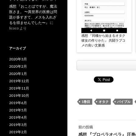
感想 『おことばですが、魔法
医さま。 〜異世界の医療は問
題が多すぎて、メスを入れざ
るを得ませんでした〜』
に
licoco
より
感想 『同棲から始まるオタク
彼女の作りかた』 共闘ラブコ
メの良い文脈感
アーカイブ
2020年3月
2020年2月
2020年1月
2019年12月
2019年11月
2019年10月
1巻目
オタク
バイブル
2019年6月
2019年5月
2019年4月
投
2019年3月
前の投稿
2019年2月
稿
感想 『プロペラオペラ』 圧