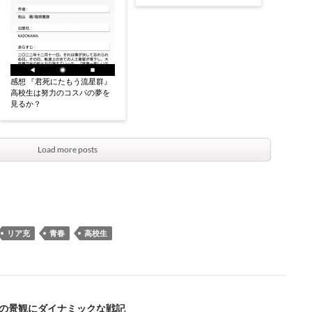
感想 『君死にたもう流星群』
高校生は努力のコスパの夢を
見るか？
Load more posts
リア充
青春
高校生
巻の景観にダイナミックな戦記