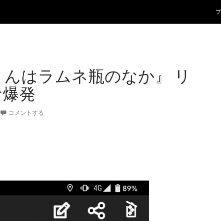
コ
プ
くんはラムネ瓶のなか』 リ
な爆発
コメントする