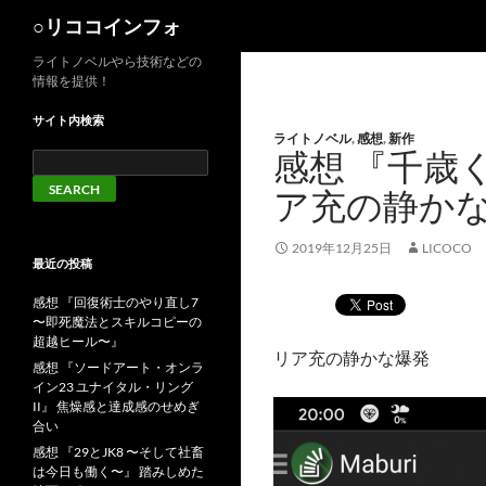
検
○リココインフォ
索
ライトノベルやら技術などの
情報を提供！
サイト内検索
ライトノベル
,
感想
,
新作
感想 『千歳
ア充の静か
2019年12月25日
LICOCO
最近の投稿
感想 『回復術士のやり直し7
〜即死魔法とスキルコピーの
超越ヒール〜』
リア充の静かな爆発
感想 『ソードアート・オンラ
イン23 ユナイタル・リング
II』 焦燥感と達成感のせめぎ
合い
感想 『29とJK8 〜そして社畜
は今日も働く〜』 踏みしめた