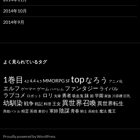
2014年10月
2014年9月
よく見られているタグ
top
1巻目
なろう
MMORPG
4.4
SF
4.5
4.2
アニメ化
ファンタジー
エルフ
ライバル
ゲーム
ゲーマー
ハーレム
ラブコメ
ロリ
勇者
妹
学園
ロボット
吸血鬼
姫
先輩
家族
川原礫
巨乳
幼馴染
異世界召喚
異世界転生
戦争
王女
戦記
料理
陰謀
青春
軍師
魔王
精霊
英雄
魔法
異能バトル
裏切り
騎士
高校生
Proudly powered by WordPress