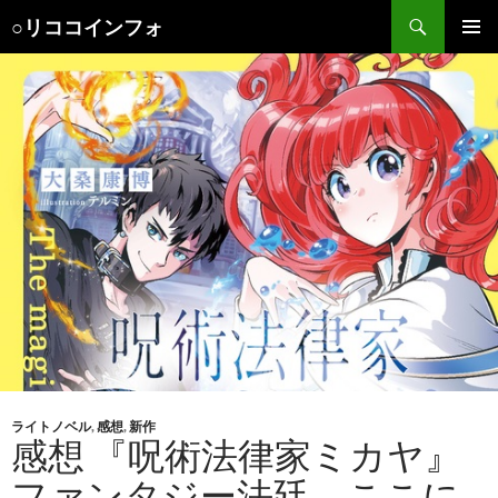
検
○リココインフォ
索
コ
メインメ
ン
ニュー
テ
ン
ツ
へ
ス
キ
ッ
プ
ライトノベル
,
感想
,
新作
感想 『呪術法律家ミカヤ』
ファンタジー法廷、ここに