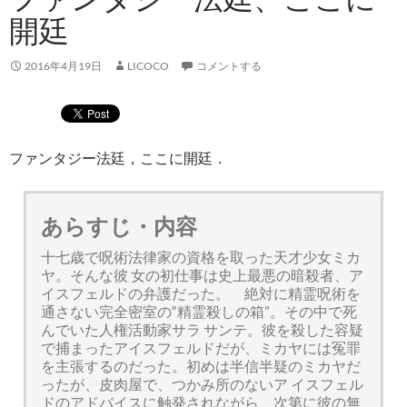
開廷
2016年4月19日
LICOCO
コメントする
ファンタジー法廷，ここに開廷．
あらすじ・内容
十七歳で呪術法律家の資格を取った天才少女ミカ
ヤ。そんな彼 女の初仕事は史上最悪の暗殺者、ア
イスフェルドの弁護だった。 絶対に精霊呪術を
通さない完全密室の“精霊殺しの箱”。その中で死
んでいた人権活動家サラ サンテ。彼を殺した容疑
で捕まったアイスフェルドだが、ミカヤには冤罪
を主張するのだった。初めは半信半疑のミカヤだ
ったが、皮肉屋で、つかみ所のないア イスフェル
ドのアドバイスに触発されながら、次第に彼の無