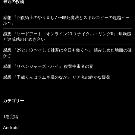
最近の投稿
感想 『回復術士のやり直し7 〜即死魔法とスキルコピーの超越ヒー
ル〜』
感想 『ソードアート・オンライン23 ユナイタル・リングII』 焦燥感
と達成感のせめぎ合い
感想 『29とJK8 〜そして社畜は今日も働く〜』 踏みしめた地面の確
かさ
感想 『リベンジャーズ・ハイ』 復讐中毒者の宴
感想 『千歳くんはラムネ瓶のなか』 リア充の静かな爆発
カテゴリー
1巻完結
Android