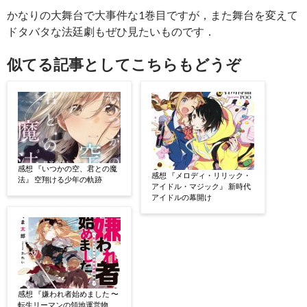
かなりの大舞台で大事件な1巻目ですが，また舞台を変えて
ドタバタな法廷劇もぜひ見たいものです．
似てる記事としてこちらもどうぞ
感想 『いつかの空、君との魔
感想 『メロディ・リリック・
法』 空翔ける少年の軌跡
アイドル・マジック』 新時代
アイドルの幕開け
感想 『嫌われ者始めました 〜
転生リーマンの領地運営物