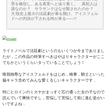
罪を確信し、ある真実へと辿り着く。 真犯人は
誰なのか？ サラサンテはなぜ殺されたのか？
大 陸史上最大の法廷劇が幕を開け、アイスフェル
ドへの判決が下される時が来る――!!
ライトノベルで法廷劇というのもいくつか今までありまし
たが，この作品の特筆すべきはやはりキャラクターがここ
でもかというくらいタっていることでしょう！
唯我独尊なアイスフェルドをはじめ，検事，騎士といった
脇キャラ含めてみんな愛くるしいキャラクターです．
特にヒロインのミカヤがまっすぐ芯の通った女の子なので
読んでいて爽快ですし，苦悩して苦悩して前に進む姿がい
いですよね．