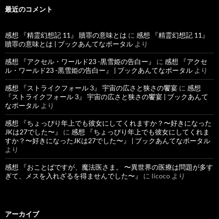
最近のコメント
感想 『精霊幻想記 11』 贖罪の意味とは
に
感想 『精霊幻想記 11』
贖罪の意味とは | ブックあんてなポータル
より
感想 『アクセル・ワールド23 -黒雪姫の告白ー』
に
感想 『アクセ
ル・ワールド23 -黒雪姫の告白ー』 | ブックあんてなポータル
より
感想 『ストライクフォール 3』 宇宙の広さと狭さの饗宴
に
感想
『ストライクフォール 3』 宇宙の広さと狭さの饗宴 | ブックあんて
なポータル
より
感想 『ちょっぴり年上でも彼女にしてくれますか？〜好きになった
JKは27でした〜』
に
感想 『ちょっぴり年上でも彼女にしてくれま
すか？〜好きになったJKは27でした〜』 | ブックあんてなポータル
より
感想 『おことばですが、魔法医さま。 〜異世界の医療は問題が多す
ぎて、メスを入れざるを得ませんでした〜』
に
licoco
より
アーカイブ