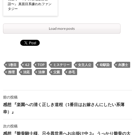
語〜』 真面目系嫌われファン
タジー
Load more posts
1巻目
4.2
TOP
ミステリー
女主人公
幼馴染
弁護士
推理
法廷
法律
父親
赤毛
投
前の投稿
稿
感想 『楽園への清く正しき道程（1番目はお嫁さんにしたい系薄
幸）』
ナ
ビ
次の投稿
感想 『骸骨騎士様、只今異世界へお出掛け中 3』 うっかり骸骨の大