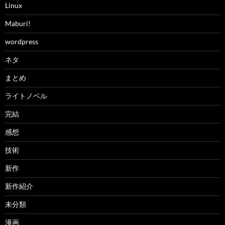
Linux
Maburi!
wordpress
ネタ
まとめ
ライトノベル
完結
感想
技術
新作
新作紹介
未分類
漫画