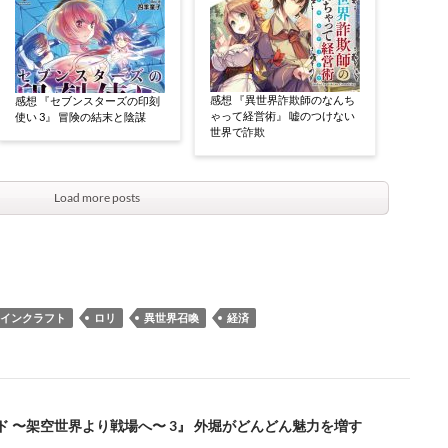
感想 『異世界詐欺師のなんち
感想 『セブンスターズの印刻
ゃって経営術』 嘘のつけない
使い 3』 冒険の結末と陰謀
世界で詐欺
Load more posts
インクラフト
ロリ
異世界召喚
経済
ド 〜架空世界より戦場へ〜 3』 外堀がどんどん魅力を増す