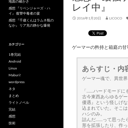
地面の確かさ
レイ中』
感想 『リベンジャーズ・ハ
イ』 復讐中毒者の宴
2016年1月20日
LICOCO
感想 『千歳くんはラムネ瓶の
なか』 リア充の静かな爆発
カテゴリー
ゲーマーの矜持と箱庭の甘
1巻完結
Android
あらすじ・内
Linux
Maburi!
ゲーマー魂で、異世界
wordpress
ネタ
「……ハードモードに
まとめ
古今東西あらゆるゲー
優遇』という怪しげな
ライトノベル
込まれていた。そこは
完結
ハシのみ。
感想
詰んだ……って思った
技術
形を拡張したり、作っ