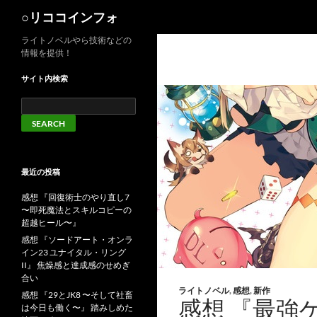
検
○リココインフォ
索
ライトノベルやら技術などの
情報を提供！
サイト内検索
最近の投稿
感想 『回復術士のやり直し7
〜即死魔法とスキルコピーの
超越ヒール〜』
感想 『ソードアート・オンラ
イン23 ユナイタル・リング
II』 焦燥感と達成感のせめぎ
合い
ライトノベル
,
感想
,
新作
感想 『29とJK8 〜そして社畜
感想 『最強
は今日も働く〜』 踏みしめた