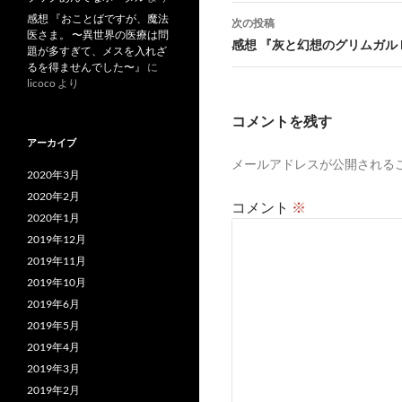
ナ
感想 『おことばですが、魔法
次の投稿
医さま。 〜異世界の医療は問
ビ
感想 『灰と幻想のグリムガル l
題が多すぎて、メスを入れざ
るを得ませんでした〜』
に
ゲ
licoco
より
ー
コメントを残す
シ
アーカイブ
メールアドレスが公開される
ョ
2020年3月
ン
2020年2月
コメント
※
2020年1月
2019年12月
2019年11月
2019年10月
2019年6月
2019年5月
2019年4月
2019年3月
2019年2月