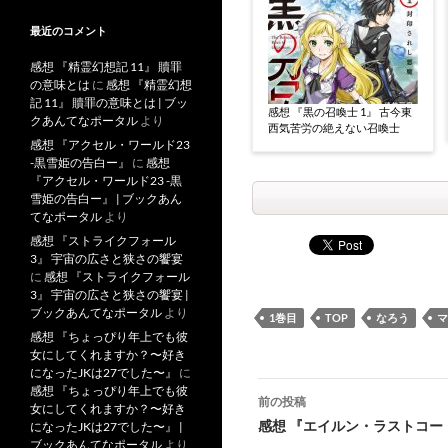
最近のコメント
感想 『精霊幻想記 11』 贖罪
の意味とは
に
感想 『精霊幻想
記 11』 贖罪の意味とは | ブッ
感想 『黒の召喚士 1』 古今東
クあんてなポータル
より
西気苦労の絶えない召喚士
感想 『アクセル・ワールド23
-黒雪姫の告白ー』
に
感想
『アクセル・ワールド23 -黒
雪姫の告白ー』 | ブックあん
てなポータル
より
感想 『ストライクフォール
3』 宇宙の広さと狭さの饗宴
に
感想 『ストライクフォール
3』 宇宙の広さと狭さの饗宴 |
ブックあんてなポータル
より
1巻目
TOP
なろう
マ
感想 『ちょっぴり年上でも彼
女にしてくれますか？〜好き
になったJKは27でした〜』
に
投
感想 『ちょっぴり年上でも彼
前の投稿
女にしてくれますか？〜好き
稿
感想 『エイルン・ラストコー
になったJKは27でした〜』 |
ブックあんてなポータル
より