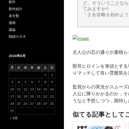
新作
ど、そういうことなら
てみますか!!
新作紹介
「さあ攻略を始めよう
未分類
漫画
議論
雑談のタネ
主人公の芯の通りが素晴ら
2026年8月
獣耳ヒロインを筆頭とする
月
火
水
木
金
土
日
りマッチして良い雰囲気を
1
2
3
4
5
6
7
8
9
監視からの実況がスムーズ
10
11
12
13
14
15
16
人公に降りかかるのか，そ
17
18
19
20
21
22
23
うなと予想しつつ，期待し
24
25
26
27
28
29
30
31
似てる記事として
« 3月