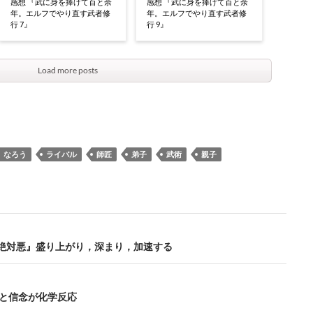
感想 『武に身を捧げて百と余
感想 『武に身を捧げて百と余
年。エルフでやり直す武者修
年。エルフでやり直す武者修
行 7』
行 9』
Load more posts
なろう
ライバル
師匠
弟子
武術
親子
の絶対悪』盛り上がり，深まり，加速する
定と信念が化学反応