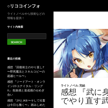
検
○リココインフォ
索
ライトノベルやら技術などの
情報を提供！
サイト内検索
最近の投稿
感想 『回復術士のやり直し7
〜即死魔法とスキルコピーの
超越ヒール〜』
感想 『ソードアート・オンラ
ライトノベル
,
完結
イン23 ユナイタル・リング
感想 『武に
II』 焦燥感と達成感のせめぎ
合い
でやり直す武
感想 『29とJK8 〜そして社畜
は今日も働く〜』 踏みしめた