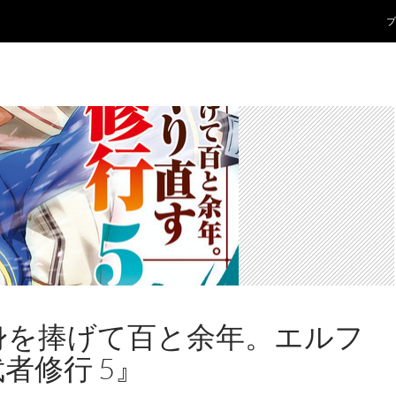
コ
プ
身を捧げて百と余年。エルフ
者修行 5』