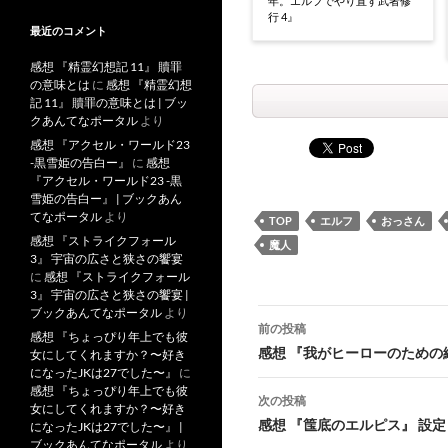
年。エルフでやり直す武者修
行 4』
最近のコメント
感想 『精霊幻想記 11』 贖罪
の意味とは
に
感想 『精霊幻想
記 11』 贖罪の意味とは | ブッ
クあんてなポータル
より
感想 『アクセル・ワールド23
-黒雪姫の告白ー』
に
感想
『アクセル・ワールド23 -黒
雪姫の告白ー』 | ブックあん
てなポータル
より
TOP
エルフ
おっさん
感想 『ストライクフォール
魔人
3』 宇宙の広さと狭さの饗宴
に
感想 『ストライクフォール
3』 宇宙の広さと狭さの饗宴 |
投
ブックあんてなポータル
より
前の投稿
感想 『ちょっぴり年上でも彼
稿
感想 『我がヒーローのため
女にしてくれますか？〜好き
になったJKは27でした〜』
に
ナ
感想 『ちょっぴり年上でも彼
次の投稿
女にしてくれますか？〜好き
ビ
感想 『筺底のエルピス』 設
になったJKは27でした〜』 |
ブックあんてなポータル
より