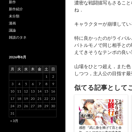
濃密な戦闘描写もさること
新作
ね．
新作紹介
未分類
キャラクターが崩壊してい
漫画
議論
特に良かったのがライバル
雑談のタネ
バトルモノで同じ相手との
えてきそうなテンポの良い
2026年8月
山場をひとつ超え，また色
月
火
水
木
金
土
日
しつつ，主人公の目指す最
1
2
3
4
5
6
7
8
9
似てる記事として
10
11
12
13
14
15
16
17
18
19
20
21
22
23
24
25
26
27
28
29
30
31
« 3月
感想 『武に身を捧げて百と余