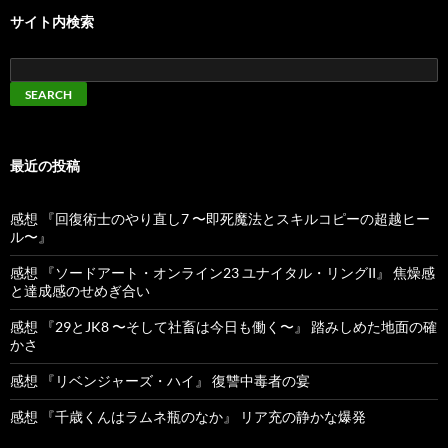
サイト内検索
最近の投稿
感想 『回復術士のやり直し7 〜即死魔法とスキルコピーの超越ヒー
ル〜』
感想 『ソードアート・オンライン23 ユナイタル・リングII』 焦燥感
と達成感のせめぎ合い
感想 『29とJK8 〜そして社畜は今日も働く〜』 踏みしめた地面の確
かさ
感想 『リベンジャーズ・ハイ』 復讐中毒者の宴
感想 『千歳くんはラムネ瓶のなか』 リア充の静かな爆発