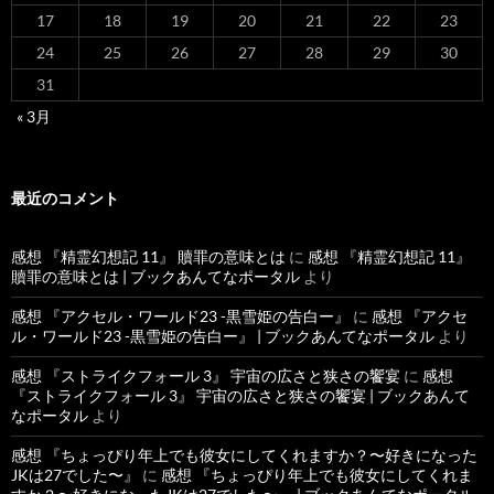
17
18
19
20
21
22
23
24
25
26
27
28
29
30
31
« 3月
最近のコメント
感想 『精霊幻想記 11』 贖罪の意味とは
に
感想 『精霊幻想記 11』
贖罪の意味とは | ブックあんてなポータル
より
感想 『アクセル・ワールド23 -黒雪姫の告白ー』
に
感想 『アクセ
ル・ワールド23 -黒雪姫の告白ー』 | ブックあんてなポータル
より
感想 『ストライクフォール 3』 宇宙の広さと狭さの饗宴
に
感想
『ストライクフォール 3』 宇宙の広さと狭さの饗宴 | ブックあんて
なポータル
より
感想 『ちょっぴり年上でも彼女にしてくれますか？〜好きになった
JKは27でした〜』
に
感想 『ちょっぴり年上でも彼女にしてくれま