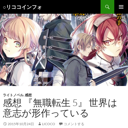
検
○リココインフォ
索
コ
メインメ
ン
ニュー
テ
ン
ツ
へ
ス
キ
ッ
プ
ライトノベル
,
感想
感想 『無職転生 5』 世界は
意志が形作っている
2015年10月24日
LICOCO
コメントする