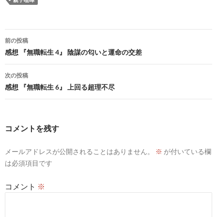
投
前の投稿
稿
感想 『無職転生 4』 陰謀の匂いと運命の交差
ナ
次の投稿
ビ
感想 『無職転生 6』 上回る超理不尽
ゲ
ー
コメントを残す
シ
メールアドレスが公開されることはありません。
※
が付いている欄
ョ
は必須項目です
ン
コメント
※