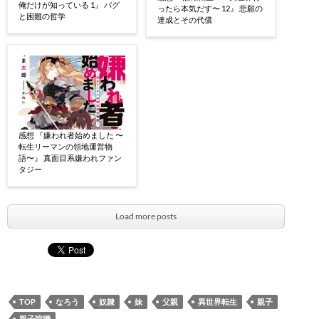
俺だけが知っている 1』 バグ
ったら本気だす〜 12』 悲願の
と困難の哲学
達成とその代償
感想 『嫌われ者始めました 〜
転生リーマンの領地運営物
語〜』 真面目系嫌われファン
タジー
Load more posts
TOP
なろう
奴隷
妹
父親
異世界転生
親子
親子喧嘩