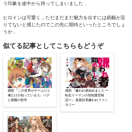
う印象を途中から持ってしまいました．
ヒロインは可愛く，ただまだまだ魅力を出すには紙幅が足
りてないと感じたのでこの先に期待といったところでしょ
うか．
似てる記事としてこちらもどうぞ
感想 『この世界がゲームだと
感想 『嫌われ者始めました 〜
俺だけが知っている 1』 バグ
転生リーマンの領地運営物
と困難の哲学
語〜』 真面目系嫌われファン
タジー