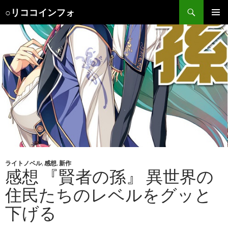
検
○リココインフォ
索
コ
メインメ
ン
ニュー
テ
ン
ツ
へ
ス
キ
ッ
プ
ライトノベル
,
感想
,
新作
感想 『賢者の孫』 異世界の
住民たちのレベルをグッと
下げる