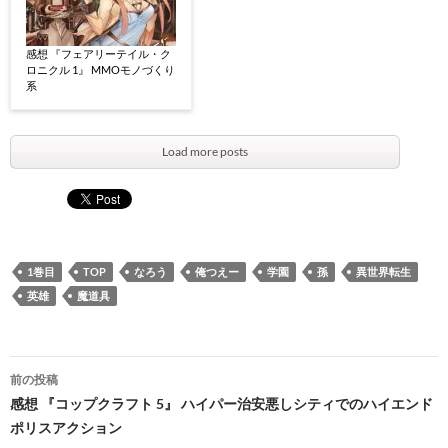
感想 『フェアリーテイル・ク
ロニクル 1』 MMOモノづくり
系
Load more posts
1巻目
TOP
なろう
俺つえー
学園
孫
異世界転生
英雄
魔道具
投
前の投稿
稿
感想 『コップクラフト 5』 ハイパー治安悪しシティでのハイエンド
ポリスアクション
ナ