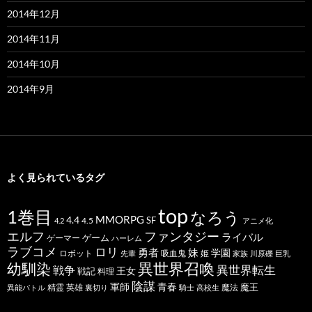
2014年12月
2014年11月
2014年10月
2014年9月
よく見られているタグ
top
1巻目
なろう
MMORPG
4.4
SF
4.5
4.2
アニメ化
ファンタジー
エルフ
ライバル
ゲーム
ゲーマー
ハーレム
ラブコメ
ロリ
勇者
妹
学園
ロボット
吸血鬼
姫
先輩
家族
川原礫
巨乳
幼馴染
異世界召喚
異世界転生
戦争
王女
戦記
料理
陰謀
青春
軍師
魔王
精霊
英雄
魔法
異能バトル
裏切り
騎士
高校生