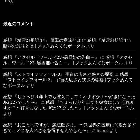
« 3月
最近のコメント
感想 『精霊幻想記 11』 贖罪の意味とは
に
感想 『精霊幻想記 11』
贖罪の意味とは | ブックあんてなポータル
より
感想 『アクセル・ワールド23 -黒雪姫の告白ー』
に
感想 『アクセ
ル・ワールド23 -黒雪姫の告白ー』 | ブックあんてなポータル
より
感想 『ストライクフォール 3』 宇宙の広さと狭さの饗宴
に
感想
『ストライクフォール 3』 宇宙の広さと狭さの饗宴 | ブックあんて
なポータル
より
感想 『ちょっぴり年上でも彼女にしてくれますか？〜好きになった
JKは27でした〜』
に
感想 『ちょっぴり年上でも彼女にしてくれま
すか？〜好きになったJKは27でした〜』 | ブックあんてなポータル
より
感想 『おことばですが、魔法医さま。 〜異世界の医療は問題が多す
ぎて、メスを入れざるを得ませんでした〜』
に
licoco
より