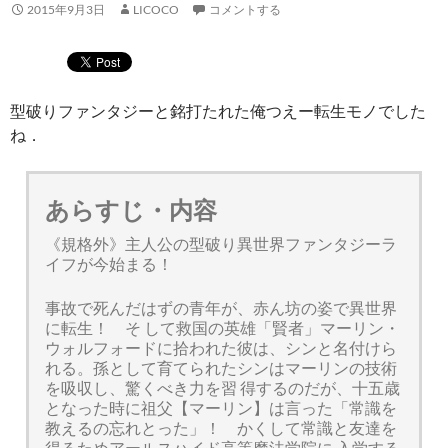
2015年9月3日
LICOCO
コメントする
型破りファンタジーと銘打たれた俺つえー転生モノでした
ね．
あらすじ・内容
《規格外》主人公の型破り異世界ファンタジーラ
イフが今始まる！
事故で死んだはずの青年が、赤ん坊の姿で異世界
に転生！ そ して救国の英雄「賢者」マーリン・
ウォルフォードに拾われた彼は、シンと名付けら
れる。孫として育てられたシンはマーリンの技術
を吸収し、驚くべき力を習 得するのだが、十五歳
となった時に祖父【マーリン】は言った「常識を
教えるの忘れとった」！ かくして常識と友達を
得るためアールスハイド高等魔法学院に 入学する