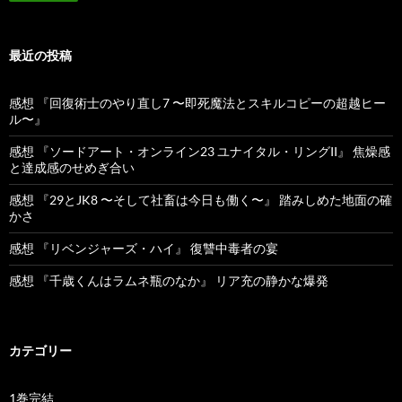
最近の投稿
感想 『回復術士のやり直し7 〜即死魔法とスキルコピーの超越ヒー
ル〜』
感想 『ソードアート・オンライン23 ユナイタル・リングII』 焦燥感
と達成感のせめぎ合い
感想 『29とJK8 〜そして社畜は今日も働く〜』 踏みしめた地面の確
かさ
感想 『リベンジャーズ・ハイ』 復讐中毒者の宴
感想 『千歳くんはラムネ瓶のなか』 リア充の静かな爆発
カテゴリー
1巻完結