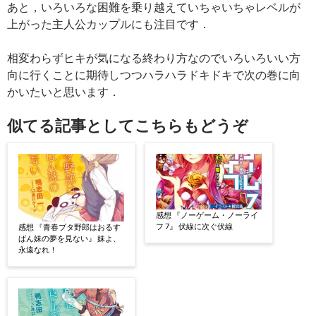
あと，いろいろな困難を乗り越えていちゃいちゃレベルが
上がった主人公カップルにも注目です．
相変わらずヒキが気になる終わり方なのでいろいろいい方
向に行くことに期待しつつハラハラドキドキで次の巻に向
かいたいと思います．
似てる記事としてこちらもどうぞ
感想 『ノーゲーム・ノーライ
フ 7』 伏線に次ぐ伏線
感想 『青春ブタ野郎はおるす
ばん妹の夢を見ない』 妹よ、
永遠なれ！