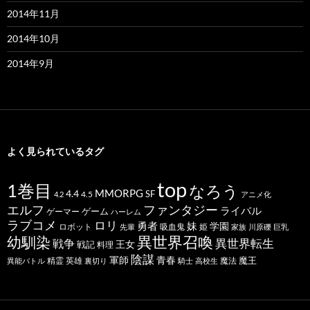
2014年11月
2014年10月
2014年9月
よく見られているタグ
top
1巻目
なろう
MMORPG
4.4
SF
4.5
4.2
アニメ化
ファンタジー
エルフ
ライバル
ゲーム
ゲーマー
ハーレム
ラブコメ
ロリ
勇者
妹
学園
ロボット
吸血鬼
姫
先輩
家族
川原礫
巨乳
幼馴染
異世界召喚
異世界転生
戦争
王女
戦記
料理
陰謀
青春
軍師
魔王
精霊
英雄
魔法
異能バトル
裏切り
騎士
高校生