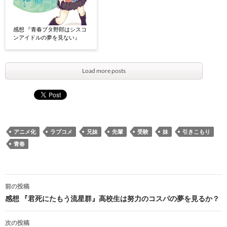
感想 『青春ブタ野郎はシスコ
ンアイドルの夢を見ない』
Load more posts
アニメ化
ラブコメ
兄妹
先輩
受験
妹
引きこもり
青春
投
前の投稿
稿
感想 『君死にたもう流星群』高校生は努力のコスパの夢を見るか？
ナ
次の投稿