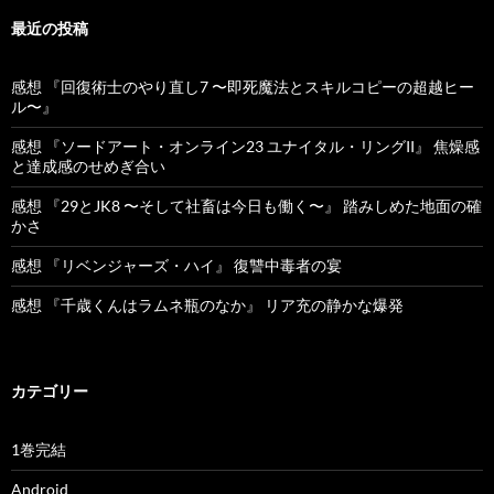
最近の投稿
感想 『回復術士のやり直し7 〜即死魔法とスキルコピーの超越ヒー
ル〜』
感想 『ソードアート・オンライン23 ユナイタル・リングII』 焦燥感
と達成感のせめぎ合い
感想 『29とJK8 〜そして社畜は今日も働く〜』 踏みしめた地面の確
かさ
感想 『リベンジャーズ・ハイ』 復讐中毒者の宴
感想 『千歳くんはラムネ瓶のなか』 リア充の静かな爆発
カテゴリー
1巻完結
Android