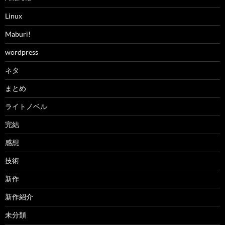
Linux
Maburi!
wordpress
ネタ
まとめ
ライトノベル
完結
感想
技術
新作
新作紹介
未分類