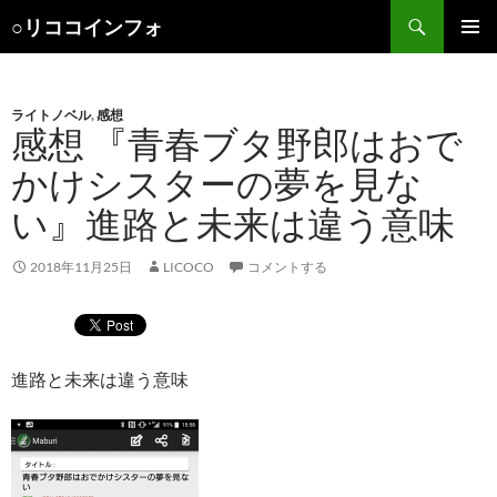
検
○リココインフォ
索
コ
メインメ
ン
ニュー
テ
ン
ライトノベル
,
感想
感想 『青春ブタ野郎はおで
ツ
へ
かけシスターの夢を見な
ス
キ
い』進路と未来は違う意味
ッ
プ
2018年11月25日
LICOCO
コメントする
進路と未来は違う意味