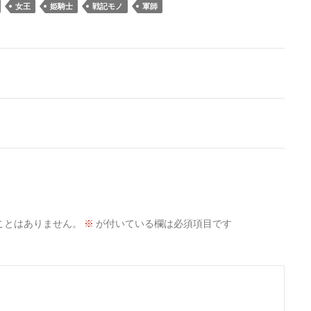
女王
姫騎士
戦記モノ
軍師
ことはありません。
※
が付いている欄は必須項目です