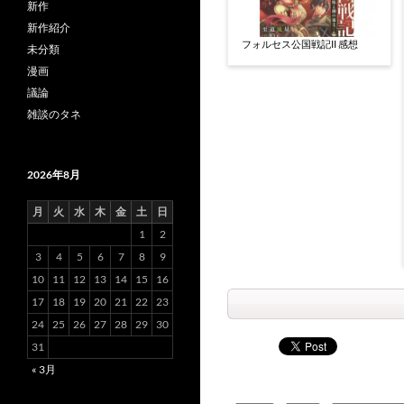
新作
新作紹介
フォルセス公国戦記II 感想
未分類
漫画
議論
雑談のタネ
2026年8月
月
火
水
木
金
土
日
1
2
3
4
5
6
7
8
9
10
11
12
13
14
15
16
17
18
19
20
21
22
23
24
25
26
27
28
29
30
31
« 3月