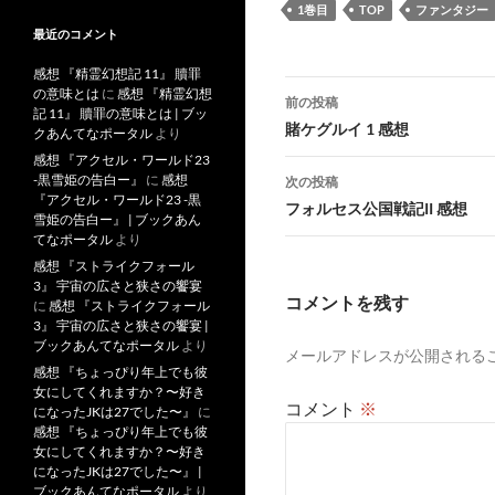
1巻目
TOP
ファンタジー
最近のコメント
感想 『精霊幻想記 11』 贖罪
投
の意味とは
に
感想 『精霊幻想
前の投稿
記 11』 贖罪の意味とは | ブッ
稿
賭ケグルイ 1 感想
クあんてなポータル
より
感想 『アクセル・ワールド23
ナ
-黒雪姫の告白ー』
に
感想
次の投稿
『アクセル・ワールド23 -黒
ビ
フォルセス公国戦記II 感想
雪姫の告白ー』 | ブックあん
ゲ
てなポータル
より
感想 『ストライクフォール
ー
3』 宇宙の広さと狭さの饗宴
コメントを残す
に
感想 『ストライクフォール
シ
3』 宇宙の広さと狭さの饗宴 |
ブックあんてなポータル
より
メールアドレスが公開される
ョ
感想 『ちょっぴり年上でも彼
女にしてくれますか？〜好き
ン
コメント
※
になったJKは27でした〜』
に
感想 『ちょっぴり年上でも彼
女にしてくれますか？〜好き
になったJKは27でした〜』 |
ブックあんてなポータル
より