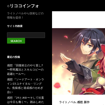
検
○リココインフォ
索
ライトノベルやら技術などの
情報を提供！
サイト内検索
最近の投稿
感想 『回復術士のやり直し7
〜即死魔法とスキルコピーの
超越ヒール〜』
感想 『ソードアート・オンラ
イン23 ユナイタル・リング
II』 焦燥感と達成感のせめぎ
合い
感想 『29とJK8 〜そして社畜
は今日も働く〜』 踏みしめた
ライトノベル
,
感想
,
新作