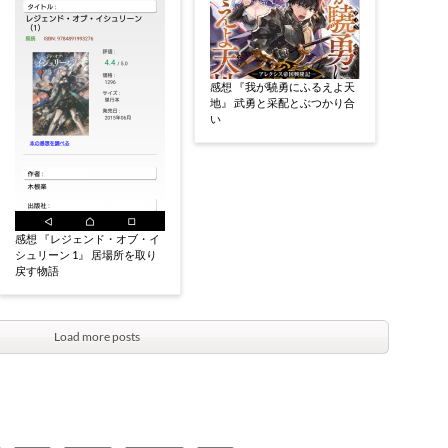
感想 『我が驍勇にふるえよ天
地』 武勇と采配とぶつかり合
い
感想 『レジェンド・オブ・イ
シュリーン 1』 居場所を取り
戻す物語
Load more posts