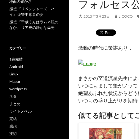
フォルセス公
地面の確かさ
感想 『リベンジャーズ・ハ
イ』 復讐中毒者の宴
2015年3月23日
LICOCO
感想 『千歳くんはラムネ瓶の
なか』 リア充の静かな爆発
激動の時代に策謀あり．
カテゴリー
1巻完結
Android
Linux
まさかの至道流星先生によ
Maburi!
いつにもまして筆がノッて
wordpress
絶望あふれた状況からどう
ネタ
いつもの盛り上がりを期待
まとめ
ライトノベル
似てる記事として
完結
感想
技術