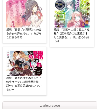
感想 『青春ブタ野郎はゆめみ
感想 『楽園への清く正しき道
る少女の夢を見ない』 命がそ
程 3（庶民出身の国王様がま
こに在る奇跡
たご愛妾を）』 淡い恋心が結
ぶ縁
感想 『嫌われ者始めました 〜
転生リーマンの領地運営物
語〜』 真面目系嫌われファン
タジー
Load more posts