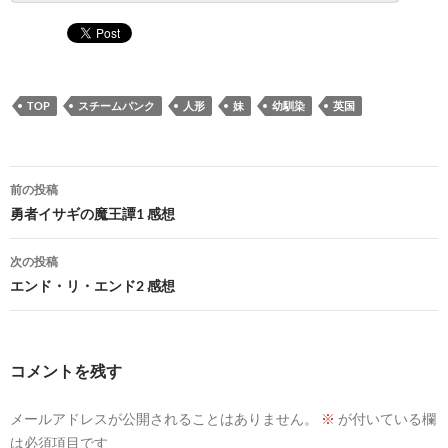
TOP
スチームパンク
人形
妹
幼馴染
英国
投
前の投稿
稿
勇者イサギの魔王譚1 感想
ナ
次の投稿
ビ
エンド・リ・エンド2 感想
ゲ
ー
コメントを残す
シ
メールアドレスが公開されることはありません。
※
が付いている欄
ョ
は必須項目です