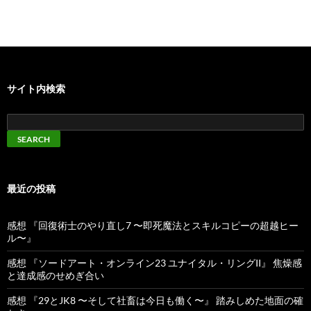
サイト内検索
最近の投稿
感想 『回復術士のやり直し7 〜即死魔法とスキルコピーの超越ヒー
ル〜』
感想 『ソードアート・オンライン23 ユナイタル・リングII』 焦燥感
と達成感のせめぎ合い
感想 『29とJK8 〜そして社畜は今日も働く〜』 踏みしめた地面の確