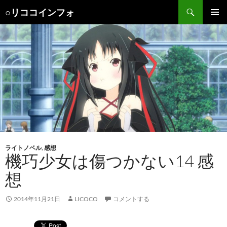
検
○リココインフォ
索
コ
メインメ
ン
ニュー
テ
ン
ツ
へ
ス
キ
ッ
プ
ライトノベル
,
感想
機巧少女は傷つかない14 感
想
2014年11月21日
LICOCO
コメントする