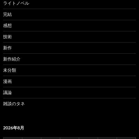
ライトノベル
完結
感想
技術
新作
新作紹介
未分類
漫画
議論
雑談のタネ
2026年8月