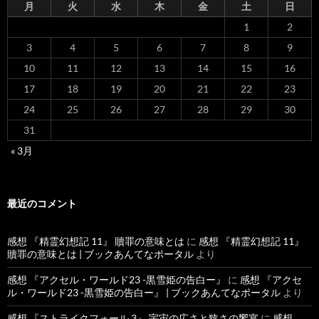
月
火
水
木
金
土
日
1
2
3
4
5
6
7
8
9
10
11
12
13
14
15
16
17
18
19
20
21
22
23
24
25
26
27
28
29
30
31
« 3月
最近のコメント
感想 『精霊幻想記 11』 贖罪の意味とは
に
感想 『精霊幻想記 11』
贖罪の意味とは | ブックあんてなポータル
より
感想 『アクセル・ワールド23 -黒雪姫の告白ー』
に
感想 『アクセ
ル・ワールド23 -黒雪姫の告白ー』 | ブックあんてなポータル
より
感想 『ストライクフォール 3』 宇宙の広さと狭さの饗宴
に
感想