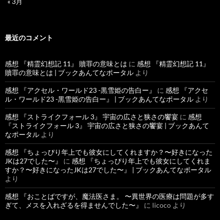
« 3月
最近のコメント
感想 『精霊幻想記 11』 贖罪の意味とは
に
感想 『精霊幻想記 11』
贖罪の意味とは | ブックあんてなポータル
より
感想 『アクセル・ワールド23 -黒雪姫の告白ー』
に
感想 『アクセ
ル・ワールド23 -黒雪姫の告白ー』 | ブックあんてなポータル
より
感想 『ストライクフォール 3』 宇宙の広さと狭さの饗宴
に
感想
『ストライクフォール 3』 宇宙の広さと狭さの饗宴 | ブックあんて
なポータル
より
感想 『ちょっぴり年上でも彼女にしてくれますか？〜好きになった
JKは27でした〜』
に
感想 『ちょっぴり年上でも彼女にしてくれま
すか？〜好きになったJKは27でした〜』 | ブックあんてなポータル
より
感想 『おことばですが、魔法医さま。 〜異世界の医療は問題が多す
ぎて、メスを入れざるを得ませんでした〜』
に
licoco
より