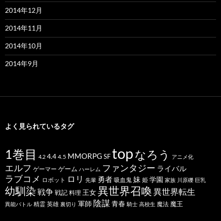
2014年12月
2014年11月
2014年10月
2014年9月
よく見られているタグ
top
1巻目
なろう
MMORPG
4.4
SF
4.5
4.2
アニメ化
ファンタジー
エルフ
ライバル
ゲーム
ゲーマー
ハーレム
ラブコメ
ロリ
勇者
妹
学園
ロボット
吸血鬼
姫
先輩
家族
川原礫
巨乳
幼馴染
異世界召喚
異世界転生
戦争
王女
戦記
料理
陰謀
青春
軍師
魔王
精霊
英雄
魔法
異能バトル
裏切り
騎士
高校生