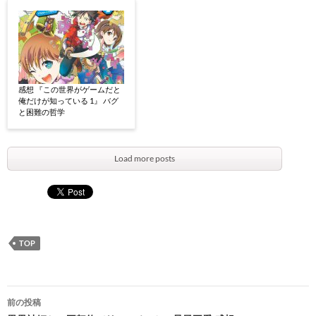
感想 『この世界がゲームだと
俺だけが知っている 1』 バグ
と困難の哲学
Load more posts
TOP
投
前の投稿