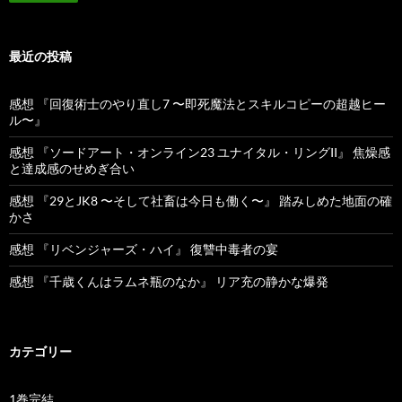
最近の投稿
感想 『回復術士のやり直し7 〜即死魔法とスキルコピーの超越ヒー
ル〜』
感想 『ソードアート・オンライン23 ユナイタル・リングII』 焦燥感
と達成感のせめぎ合い
感想 『29とJK8 〜そして社畜は今日も働く〜』 踏みしめた地面の確
かさ
感想 『リベンジャーズ・ハイ』 復讐中毒者の宴
感想 『千歳くんはラムネ瓶のなか』 リア充の静かな爆発
カテゴリー
1巻完結