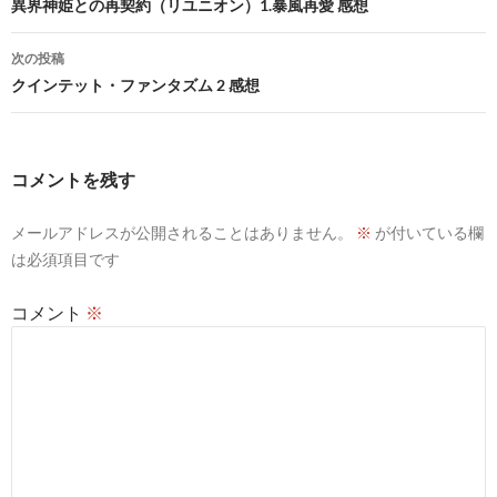
稿
異界神姫との再契約（リユニオン）1.暴風再愛 感想
ナ
次の投稿
ビ
クインテット・ファンタズム 2 感想
ゲ
ー
コメントを残す
シ
メールアドレスが公開されることはありません。
※
が付いている欄
ョ
は必須項目です
ン
コメント
※