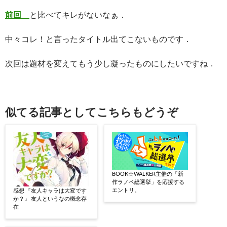
前回
と比べてキレがないなぁ．
中々コレ！と言ったタイトル出てこないものです．
次回は題材を変えてもう少し凝ったものにしたいですね．
似てる記事としてこちらもどうぞ
BOOK☆WALKER主催の「新
作ラノベ総選挙」を応援する
エントリ。
感想 『友人キャラは大変です
か？』 友人というなの概念存
在