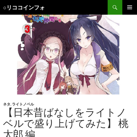
検
○リココインフォ
索
コ
メインメ
ン
ニュー
テ
ン
ツ
へ
ス
キ
ッ
プ
ネタ
,
ライトノベル
【日本昔ばなしをライトノ
ベルで盛り上げてみた】 桃
太郎 編