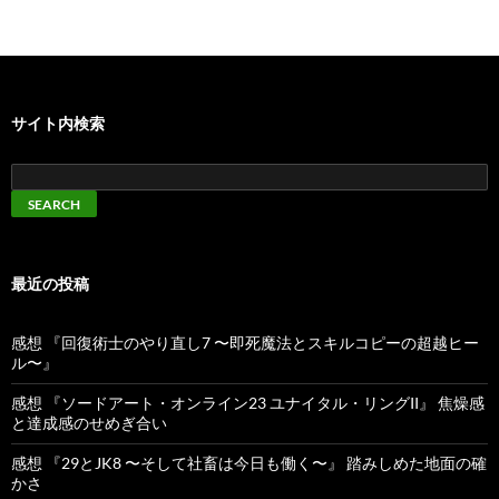
サイト内検索
最近の投稿
感想 『回復術士のやり直し7 〜即死魔法とスキルコピーの超越ヒー
ル〜』
感想 『ソードアート・オンライン23 ユナイタル・リングII』 焦燥感
と達成感のせめぎ合い
感想 『29とJK8 〜そして社畜は今日も働く〜』 踏みしめた地面の確
かさ