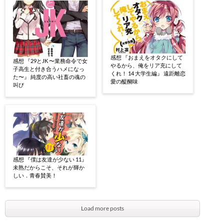
感想 『おまえをオタクにして
感想 『29とJK 〜業務命令で女
やるから、俺をリア充にして
子高生と付き合うハメになっ
くれ！ 14 大学生編』 遠距離恋
た〜』 純度の高い社畜の魂の
愛の醍醐味
叫び
感想 『僕は友達が少ない 11』
未熟だからこそ、それが輝か
しい．青春賛美！
Load more posts