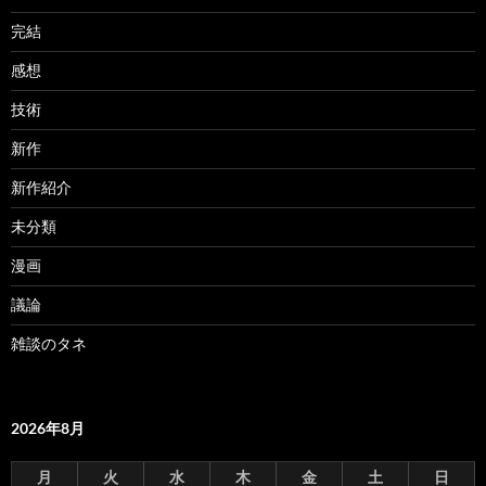
完結
感想
技術
新作
新作紹介
未分類
漫画
議論
雑談のタネ
2026年8月
月
火
水
木
金
土
日