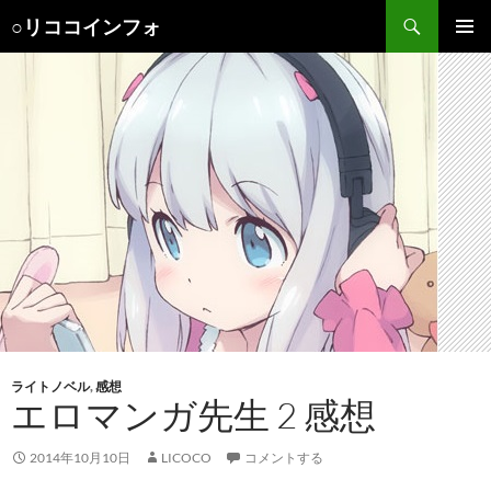
検
○リココインフォ
索
コ
メインメ
ン
ニュー
テ
ン
ツ
へ
ス
キ
ッ
プ
ライトノベル
,
感想
エロマンガ先生 2 感想
2014年10月10日
LICOCO
コメントする