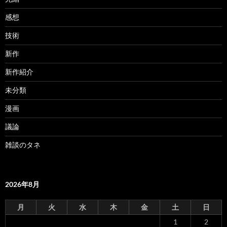
感想
技術
新作
新作紹介
未分類
漫画
議論
雑談のタネ
2026年8月
月
火
水
木
金
土
日
1
2