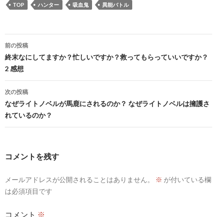
TOP
ハンター
吸血鬼
異能バトル
投
前の投稿
稿
終末なにしてますか？忙しいですか？救ってもらっていいですか？
2 感想
ナ
ビ
次の投稿
なぜライトノベルが馬鹿にされるのか？ なぜライトノベルは擁護さ
ゲ
れているのか？
ー
シ
コメントを残す
ョ
ン
メールアドレスが公開されることはありません。
※
が付いている欄
は必須項目です
コメント
※