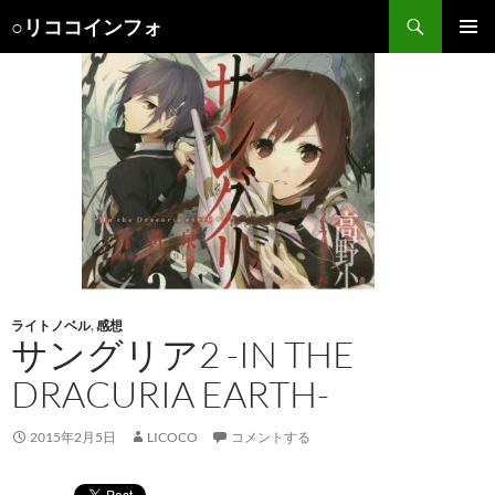
検
○リココインフォ
索
コ
メインメ
ン
ニュー
テ
ン
ツ
へ
ス
キ
ッ
プ
ライトノベル
,
感想
サングリア2 -IN THE
DRACURIA EARTH-
2015年2月5日
LICOCO
コメントする