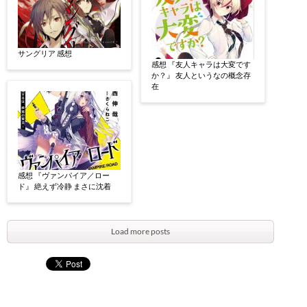
サングリア 感想
感想 『友人キャラは大変です
か？』 友人というなの概念存
在
感想 『ヴァンパイア／ロー
ド』 絶えず冷静 まさに沈着
Load more posts