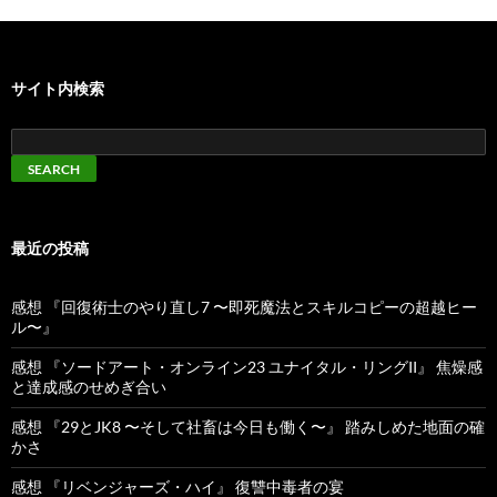
サイト内検索
最近の投稿
感想 『回復術士のやり直し7 〜即死魔法とスキルコピーの超越ヒー
ル〜』
感想 『ソードアート・オンライン23 ユナイタル・リングII』 焦燥感
と達成感のせめぎ合い
感想 『29とJK8 〜そして社畜は今日も働く〜』 踏みしめた地面の確
かさ
感想 『リベンジャーズ・ハイ』 復讐中毒者の宴